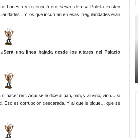
 fue honesta y reconoció que
dentro
de esa Policía existen
laridades”. Y los que incurrían en esas irregularidades eran
J
¡
o
S
t
e
t
a
i
c
n
a
¿Será una línea bajada desde los altares del Palacio
C
b
Hace 19 horas
u
ó
¿Más
Jottin Cury hijo presidirá nuevo
r
l
?
bloque jurídico regional
y
a
h
e
i
s
i hacer reír. Aquí se le dice al pan, pan, y al vino, vino… si
j
p
o
e
idad. Eso es corrupción descarada. Y al que le pique… que se
p
r
r
a
e
!
s
E
i
n