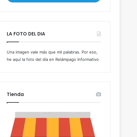
i
b
e
t
u
LA FOTO DEL DIA
c
o
r
Una imagen vale más que mil palabras. Por eso,
r
he aquí la foto del día en Relámpago Informativo
e
o
e
l
e
c
Tienda
t
r
ó
n
i
c