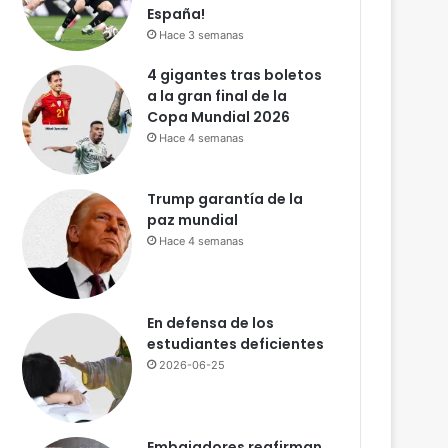
l
España!
P
Hace 3 semanas
o
4 gigantes tras boletos
d
a la gran final de la
e
Copa Mundial 2026
r
J
Hace 4 semanas
u
d
Trump garantía de la
i
paz mundial
c
Hace 4 semanas
i
a
l
!
En defensa de los
C
estudiantes deficientes
a
2026-06-25
l
i
f
i
Embajadores reafirman