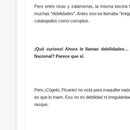
Pero entre risas y zalamerías, la misma bocina
muchas “debilidades”. Antes eso se llamaba “irregu
¡
catalogados como corruptos.
E
n
t
r
ó
¡Qué curioso! Ahora le llaman debilidades… 
e
Nacional? Parece que sí.
Hace 12 horas
l
 acuerdo en el
¡Entró el nuevo Código Penal! 
n
nflictos
justicia… o más miedo a hablar
u
e
v
Pero
¡Cógelo, Picante!
no está para maquillar nada n
o
C
es que lo traen. Eso no es debilidad ni irregular
ó
rasque.
d
i
g
o