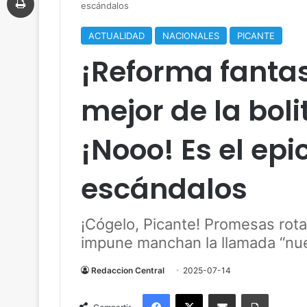
escándalos
ACTUALIDAD
NACIONALES
PICANTE
¡Reforma fanta
mejor de la bol
¡Nooo! Es el epi
escándalos
¡Cógelo, Picante! Promesas rot
impune manchan la llamada “nue
Redaccion Central
2025-07-14
Facebook
X
Compartir por correo electrónico
Imprimir