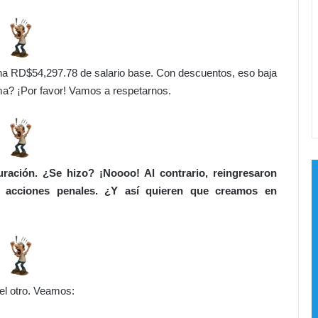
c
v
o
o
r
e
ó
g
d
 gana RD$54,297.78 de salario base. Con descuentos, eso baja
i
i
ma? ¡Por favor! Vamos a respetarnos.
o
g
n
o
a
P
l
e
n
a
ración. ¿Se hizo? ¡Noooo! Al contrario, reingresaron
l
r acciones penales. ¿Y así quieren que creamos en
del otro. Veamos: