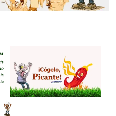
as
is
tó
la
ía