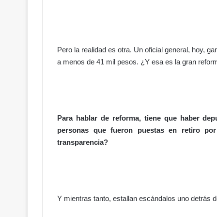
á
s
m
i
e
Pero la realidad es otra. Un oficial general, hoy,
d
a menos de 41 mil pesos. ¿Y esa es la gran refor
o
a
h
a
b
l
Para hablar de reforma, tiene que haber depu
a
personas que fueron puestas en retiro po
r
transparencia?
?
Y mientras tanto, estallan escándalos uno detrás 