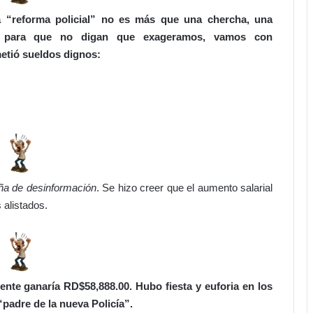
d
t
 “reforma policial” no es más que una chercha, una
i
r
. Y para que no digan que exageramos, vamos con
r
a
á
h
etió sueldos dignos:
n
o
u
y
e
e
v
n
o
v
b
i
l
g
o
e
q
n
a de desinformación
. Se hizo creer que el aumento salarial
u
c
 alistados.
e
i
j
a
u
e
r
l
í
n
iente ganaría RD$58,888.00. Hubo fiesta y euforia en los
d
u
i
e
“padre de la nueva Policía”.