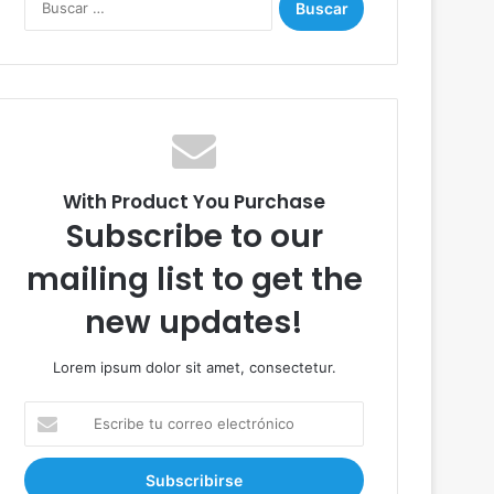
u
s
c
a
r
:
With Product You Purchase
Subscribe to our
mailing list to get the
new updates!
Lorem ipsum dolor sit amet, consectetur.
E
s
c
r