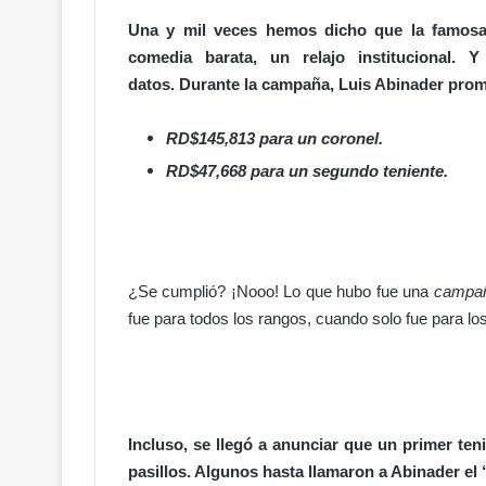
P
Una y mil veces hemos dicho que la famosa
e
comedia barata, un relajo institucional
n
a
datos.
Durante la campaña, Luis Abinader prom
l
!
RD$145,813 para un coronel.
¿
RD$47,668 para un segundo teniente.
M
á
s
j
u
s
¿Se cumplió? ¡Nooo! Lo que hubo fue una
campañ
t
fue para todos los rangos, cuando solo fue para los
i
c
i
a
…
Incluso, se llegó a anunciar que un primer ten
o
m
pasillos. Algunos hasta llamaron a Abinader el 