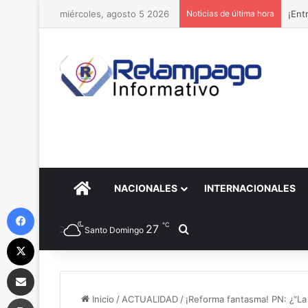
miércoles, agosto 5 2026
Noticias de última hora
¡Ame
PORTADA
NACIONALES
INTERNACIONALES
Facebook
℃
27
Buscar por
Santo Domingo
X
Compartir por correo electrónico
Imprimir
Inicio
/
ACTUALIDAD
/
¡Reforma fantasma! PN: ¿“La 