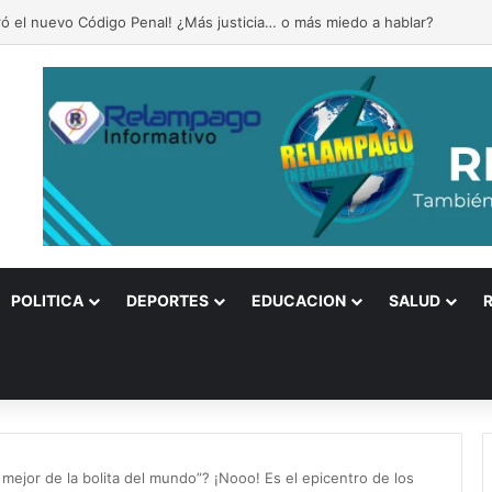
naza! Corea del Norte anuncia respuesta militar al acelerado rearme d
POLITICA
DEPORTES
EDUCACION
SALUD
mejor de la bolita del mundo”? ¡Nooo! Es el epicentro de los