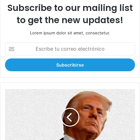
Subscribe to our mailing list
to get the new updates!
Lorem ipsum dolor sit amet, consectetur.
E
s
c
r
i
b
e
t
T
u
r
c
u
o
m
r
p
r
:
e
e
o
s