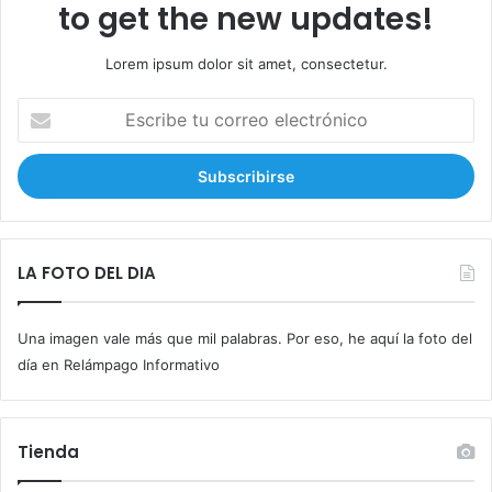
to get the new updates!
Lorem ipsum dolor sit amet, consectetur.
E
s
c
r
i
b
e
t
LA FOTO DEL DIA
u
c
Una imagen vale más que mil palabras. Por eso, he aquí la foto del
o
r
día en Relámpago Informativo
r
e
o
Tienda
e
l