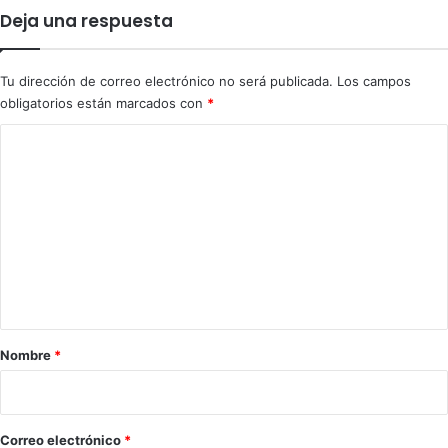
s
c
Deja una respuesta
t
o
a
n
d
s
Tu dirección de correo electrónico no será publicada.
Los campos
o
t
obligatorios están marcados con
*
u
r
n
u
C
i
i
o
d
r
e
l
m
n
a
e
s
R
e
e
n
s
p
t
ú
b
a
l
r
Nombre
*
i
i
c
a
o
*
Correo electrónico
*