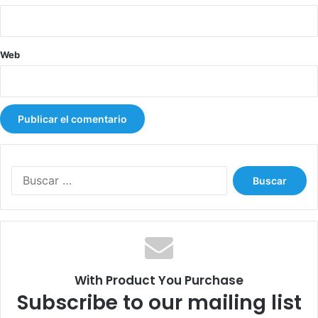
Web
B
u
s
c
a
r
:
With Product You Purchase
Subscribe to our mailing list