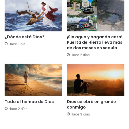
p
a
a
r
r
a
t
s
e
a
i
l
¿Dónde está Dios?
¡Sin agua y pagando caro!
m
i
Puerta de Hierro lleva más
Hace 1 día
p
r
de dos meses en sequía
o
d
Hace 2 días
r
e
t
l
a
a
n
c
t
r
e
i
d
s
e
i
Todo al tiempo de Dios
Dios celebró en grande
l
s
conmigo
Hace 2 días
o
y
Hace 3 días
s
r
e
e