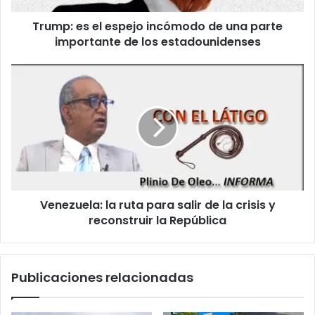
e
e
l
Trump: es el espejo incómodo de una parte
l
e
importante de los estadounidenses
e
c
s
t
p
V
r
e
e
ó
j
n
n
o
e
i
i
z
c
n
u
o
c
e
ó
l
m
a
o
Venezuela: la ruta para salir de la crisis y
:
d
reconstruir la República
l
o
a
d
r
e
u
Publicaciones relacionadas
u
t
n
a
a
p