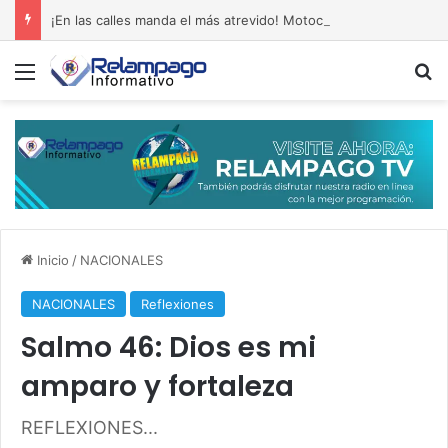
¡En las calles manda el más atrevido! Motocicletas, paradas improvisadas y maniobras que estrangulan el tránsito
Menú
B
Inicio
/
NACIONALES
NACIONALES
Reflexiones
Salmo 46: Dios es mi
amparo y fortaleza
REFLEXIONES...