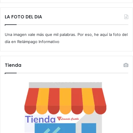
b
e
t
LA FOTO DEL DIA
u
c
Una imagen vale más que mil palabras. Por eso, he aquí la foto del
o
r
día en Relámpago Informativo
r
e
o
Tienda
e
l
e
c
t
r
ó
n
i
c
o