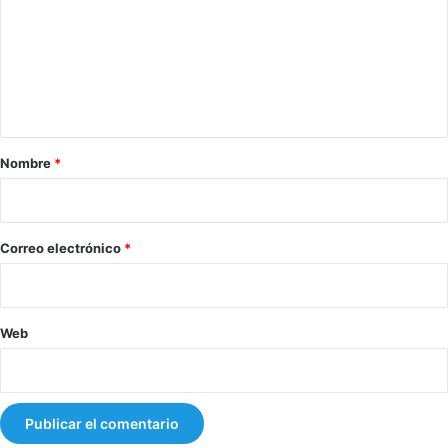
m
e
n
t
a
r
Nombre
*
i
o
*
Correo electrónico
*
Web