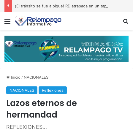
¡El tránsito se fue a pique! RD atrapada en un tapón permanente
Menú
B
Inicio
/
NACIONALES
NACIONALES
Reflexiones
Lazos eternos de
hermandad
REFLEXIONES...