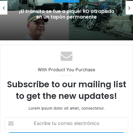
¡El oro que no se llevó la minera, ahora
brilla en el pecho dominicano!
With Product You Purchase
Subscribe to our mailing list
to get the new updates!
Lorem ipsum dolor sit amet, consectetur.
E
s
c