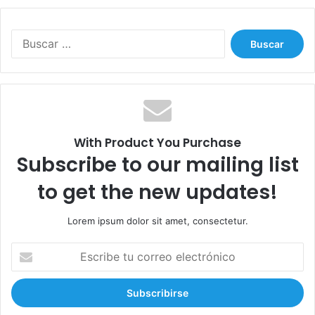
B
u
s
c
a
r
:
With Product You Purchase
Subscribe to our mailing list
to get the new updates!
Lorem ipsum dolor sit amet, consectetur.
E
s
c
r
i