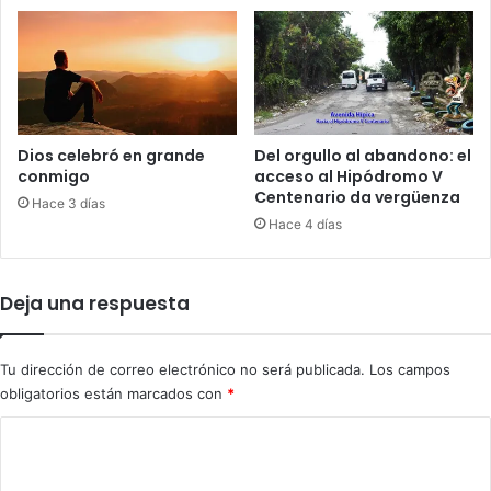
l
o
p
o
l
í
t
Dios celebró en grande
Del orgullo al abandono: el
i
conmigo
acceso al Hipódromo V
c
Centenario da vergüenza
Hace 3 días
o
Hace 4 días
e
n
E
Deja una respuesta
u
r
o
Tu dirección de correo electrónico no será publicada.
Los campos
p
obligatorios están marcados con
*
a
C
o