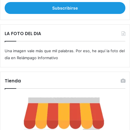
c
r
i
b
e
t
LA FOTO DEL DIA
u
c
Una imagen vale más que mil palabras. Por eso, he aquí la foto del
o
r
día en Relámpago Informativo
r
e
o
Tienda
e
l
e
c
t
r
ó
n