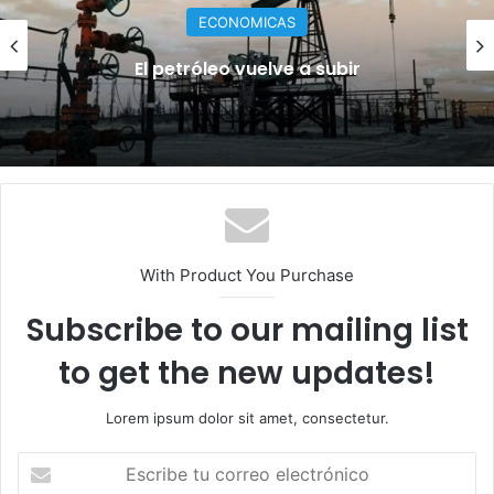
INTERNACIONALES
¡La guerra se recrudece! Rusia y Ucrania
intensifican los ataques
With Product You Purchase
Subscribe to our mailing list
to get the new updates!
Lorem ipsum dolor sit amet, consectetur.
E
s