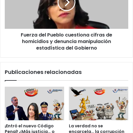
i
á
z
c
n
a
o
-
d
E
e
E
l
.
Fuerza del Pueblo cuestiona cifras de
P
U
homicidios y denuncia manipulación
u
U
e
estadística del Gobierno
.
b
p
l
o
o
Publicaciones relacionadas
n
c
e
u
c
e
o
s
n
t
t
i
r
o
a
n
l
a
¡Entró el nuevo Código
La verdad no se
a
c
Penal! ¿Más justicia… o
encarcela… la corrupción