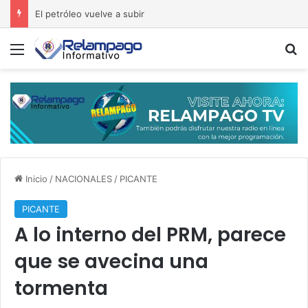
¡La guerra se recrudece! Rusia y Ucrania intensifican los ataques
Menú
B
Inicio
/
NACIONALES
/
PICANTE
PICANTE
A lo interno del PRM, parece
que se avecina una
tormenta