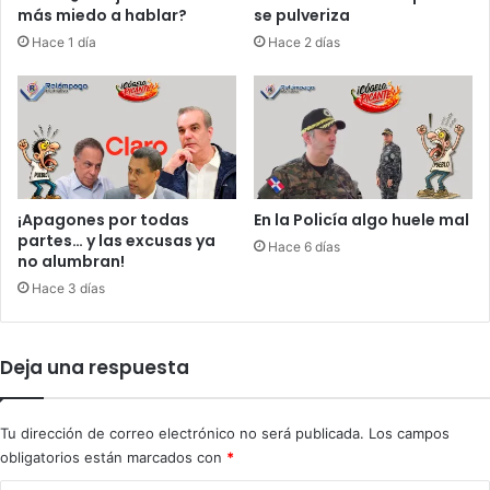
s
i
más miedo a hablar?
se pulveriza
c
f
Hace 1 día
Hace 2 días
u
r
e
a
r
s
d
d
a
e
s
h
a
o
N
m
¡Apagones por todas
En la Policía algo huele mal
e
i
partes… y las excusas ya
Hace 6 días
t
c
no alumbran!
a
i
Hace 3 días
n
d
y
i
a
o
Deja una respuesta
h
s
u
y
d
Tu dirección de correo electrónico no será publicada.
Los campos
e
obligatorios están marcados con
*
n
u