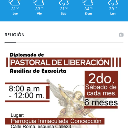
31
33
31
34
30
℃
℃
℃
℃
℃
Jue
Vie
Sáb
Dom
Lun
RELIGIÓN