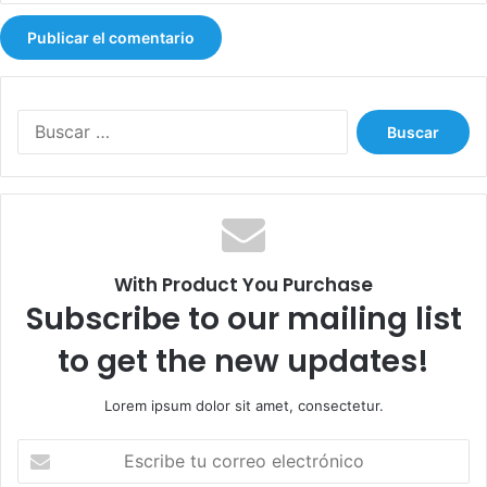
í
s
t
i
c
B
a
u
d
s
e
c
l
a
G
r
o
:
b
With Product You Purchase
i
Subscribe to our mailing list
e
r
to get the new updates!
n
o
Lorem ipsum dolor sit amet, consectetur.
E
s