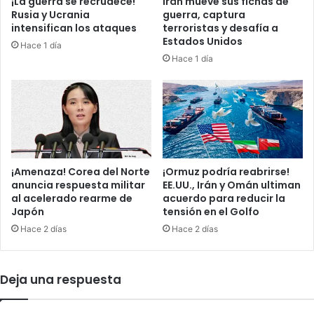
¡La guerra se recrudece!
Irán mueve sus fichas de
e
r
Rusia y Ucrania
guerra, captura
e
intensifican los ataques
terroristas y desafía a
r
Estados Unidos
Hace 1 día
t
Hace 1 día
o
d
o
s
.
.
.
¡Amenaza! Corea del Norte
¡Ormuz podría reabrirse!
anuncia respuesta militar
EE.UU., Irán y Omán ultiman
al acelerado rearme de
acuerdo para reducir la
Japón
tensión en el Golfo
Hace 2 días
Hace 2 días
Deja una respuesta