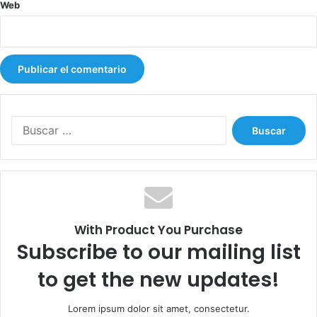
Web
B
u
s
c
a
r
:
With Product You Purchase
Subscribe to our mailing list
to get the new updates!
Lorem ipsum dolor sit amet, consectetur.