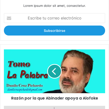
Lorem ipsum dolor sit amet, consectetur.
E
s
c
r
i
b
e
t
R
u
a
c
z
o
ó
r
n
r
p
e
o
o
r
e
l
l
Razón por la que Abinader apoya a Alofoke
a
e
q
c
u
¡