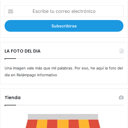
E
s
c
r
i
b
e
t
LA FOTO DEL DIA
u
c
Una imagen vale más que mil palabras. Por eso, he aquí la foto del
o
r
día en Relámpago Informativo
r
e
o
Tienda
e
l
e
c
t