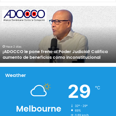
¡
A
D
O
C
C
O
l
Hace 2 días
¡ADOCCO le pone freno al Poder Judicial! Califica
e
aumento de beneficios como inconstitucional
p
o
n
e
Weather
f
29
r
℃
e
n
o
Melbourne
32º - 29º
a
69%
l
0.89 km/h