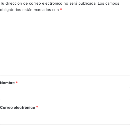
Tu dirección de correo electrónico no será publicada.
Los campos
obligatorios están marcados con
*
C
o
m
e
n
t
a
r
Nombre
*
i
o
*
Correo electrónico
*