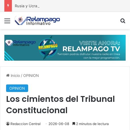
Rusia y Ucrania llevan la guerra hasta sus instalaciones económicas y militares
Menú
B
Inicio
/
OPINION
OPINION
Los cimientos del Tribunal
Constitucional
Redaccion Central
2026-06-08
2 minutos de lectura