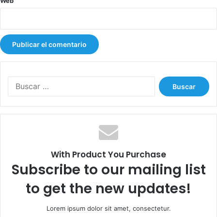
Web
B
u
s
c
a
r
:
With Product You Purchase
Subscribe to our mailing list
to get the new updates!
Lorem ipsum dolor sit amet, consectetur.