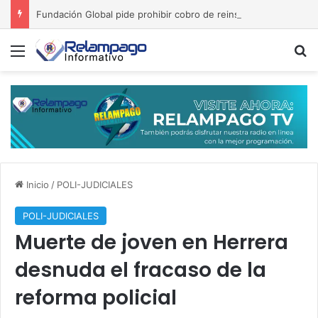
Fundación Global pide prohibir cobro de reinscripción en colegios privados
Menú
B
Inicio
/
POLI-JUDICIALES
POLI-JUDICIALES
Muerte de joven en Herrera
desnuda el fracaso de la
reforma policial