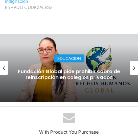
indignación
En «POLI-JUDICIALES»
EDUCACION
ación Global pide prohibir cobro de
¡Se
einscripción en colegios privados
UU
With Product You Purchase