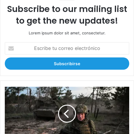
Subscribe to our mailing list
to get the new updates!
Lorem ipsum dolor sit amet, consectetur.
E
s
c
r
i
b
e
t
R
u
u
c
s
o
i
r
a
r
r
e
o
o
m