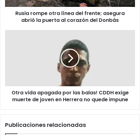
e
p
l
Rusia rompe otra línea del frente; asegura
e
e
abrió la puerta al corazón del Donbás
o
c
t
t
r
O
r
a
t
ó
l
r
n
í
a
i
n
v
c
e
i
o
a
d
d
a
e
a
l
Otra vida apagada por las balas! CDDH exige
p
f
muerte de joven en Herrera no quede impune
a
r
g
e
a
n
d
Publicaciones relacionadas
t
a
e
p
;
o