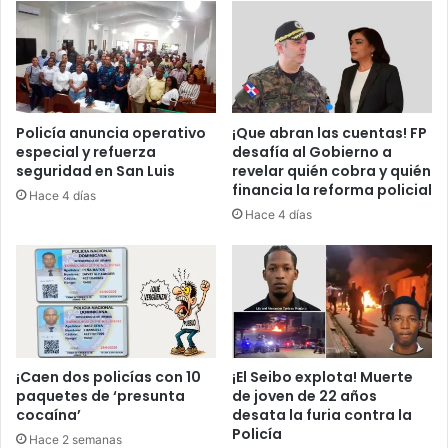
a
r
s
l
e
a
g
s
u
b
r
a
Policía anuncia operativo
¡Que abran las cuentas! FP
a
l
especial y refuerza
desafía al Gobierno a
a
a
seguridad en San Luis
revelar quién cobra y quién
b
s
financia la reforma policial
Hace 4 días
r
!
Hace 4 días
i
C
ó
D
l
D
a
H
p
e
u
x
e
i
r
g
¡Caen dos policías con 10
¡El Seibo explota! Muerte
t
e
paquetes de ‘presunta
de joven de 22 años
a
cocaína’
desata la furia contra la
m
Policía
a
u
Hace 2 semanas