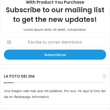
With Product You Purchase
Subscribe to our mailing list
to get the new updates!
Lorem ipsum dolor sit amet, consectetur.
E
s
c
r
i
b
e
t
LA FOTO DEL DIA
u
c
Una imagen vale más que mil palabras. Por eso, he aquí la foto del
o
r
día en Relámpago Informativo
r
e