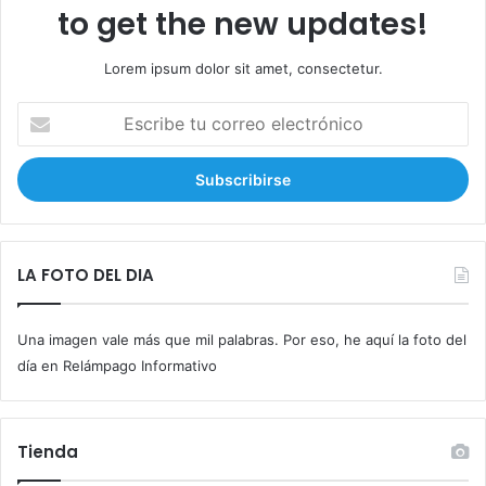
to get the new updates!
Lorem ipsum dolor sit amet, consectetur.
E
s
c
r
i
b
e
t
LA FOTO DEL DIA
u
c
Una imagen vale más que mil palabras. Por eso, he aquí la foto del
o
r
día en Relámpago Informativo
r
e
o
Tienda
e
l