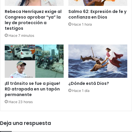
e
m
l
Rebeca Henríquez exige al
Salmo 62: Expresión de fe y
A
Congreso aprobar “ya” la
confianza en Dios
ñ
ley de protección a
Hace 1 hora
o
testigos
'
Hace 7 minutos
d
e
l
2
0
2
2
¡El tránsito se fue a pique!
¿Dónde está Dios?
RD atrapada en un tapón
Hace 1 día
permanente
Hace 23 horas
Deja una respuesta