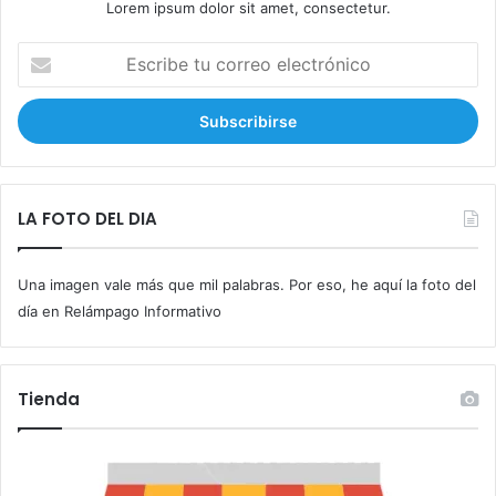
Lorem ipsum dolor sit amet, consectetur.
E
s
c
r
i
b
e
t
LA FOTO DEL DIA
u
c
Una imagen vale más que mil palabras. Por eso, he aquí la foto del
o
r
día en Relámpago Informativo
r
e
o
Tienda
e
l
e
c
t