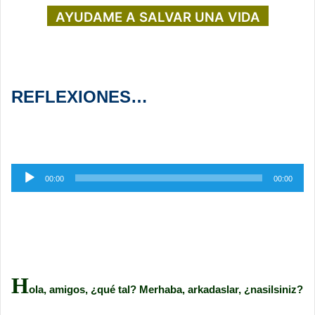
AYUDAME A SALVAR UNA VIDA
REFLEXIONES…
Reproductor
00:00
00:00
de
audio
H
ola, amigos, ¿qué tal? Merhaba, arkadaslar, ¿nasilsiniz?