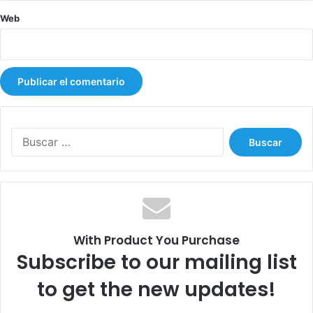
Web
B
u
s
c
a
r
:
With Product You Purchase
Subscribe to our mailing list
to get the new updates!