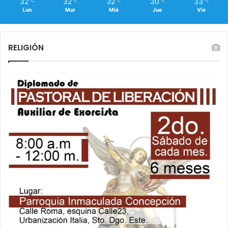
32
32
32
30
33
℃
℃
℃
℃
℃
Lun
Mar
Mié
Jue
Vie
RELIGIÓN