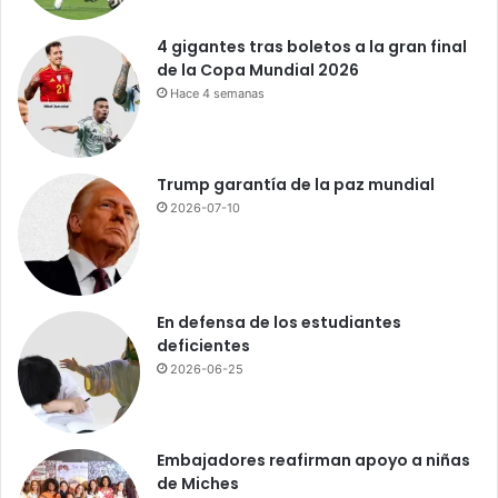
q
u
4 gigantes tras boletos a la gran final
e
de la Copa Mundial 2026
!
Hace 4 semanas
R
D
a
t
Trump garantía de la paz mundial
r
2026-07-10
a
p
a
d
a
En defensa de los estudiantes
e
deficientes
n
2026-06-25
u
n
t
a
Embajadores reafirman apoyo a niñas
p
de Miches
ó