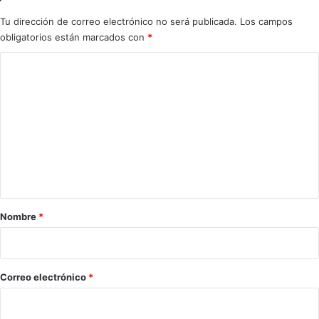
Tu dirección de correo electrónico no será publicada.
Los campos
obligatorios están marcados con
*
C
o
m
e
n
t
a
r
Nombre
*
i
o
*
Correo electrónico
*