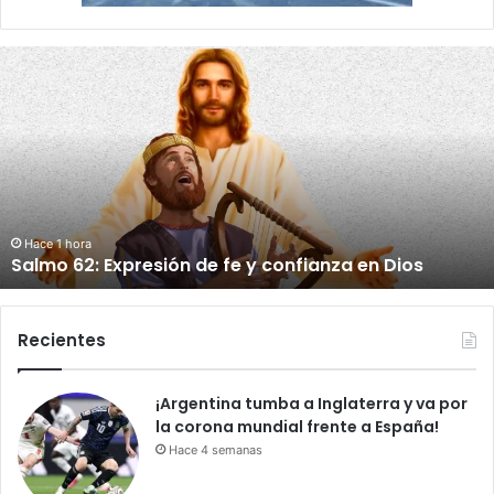
¡
E
l
t
r
á
n
s
Hace 23 horas
¡El tránsito se fue a pique! RD atrapada en un tapón
i
permanente
t
o
s
e
Recientes
f
u
¡Argentina tumba a Inglaterra y va por
e
la corona mundial frente a España!
a
p
Hace 4 semanas
i