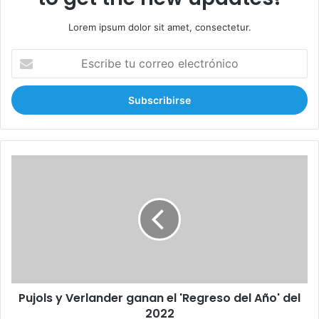
Lorem ipsum dolor sit amet, consectetur.
E
s
c
r
i
b
e
t
P
u
u
c
j
o
o
r
l
r
s
e
y
o
V
e
e
l
Pujols y Verlander ganan el 'Regreso del Año' del
r
e
2022
l