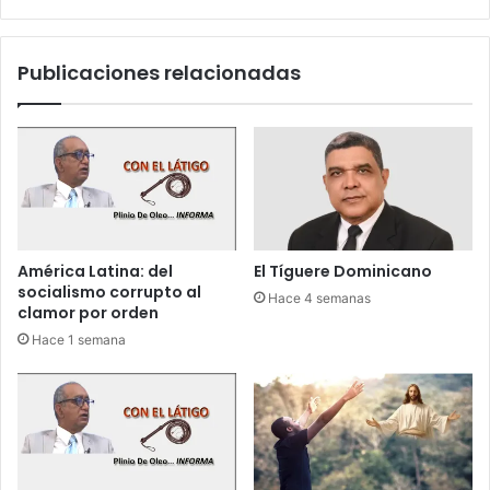
c
i
i
z
ó
a
Publicaciones relacionadas
n
r
d
á
e
n
a
o
v
t
e
r
s
a
R
h
D
u
América Latina: del
El Tíguere Dominicano
e
socialismo corrupto al
Hace 4 semanas
l
clamor por orden
g
Hace 1 semana
a
g
e
n
e
r
a