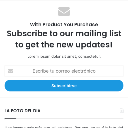
a
r
:
With Product You Purchase
Subscribe to our mailing list
to get the new updates!
Lorem ipsum dolor sit amet, consectetur.
E
s
c
r
i
b
e
t
LA FOTO DEL DIA
u
c
Una imagen vale más que mil palabras. Por eso, he aquí la foto del
o