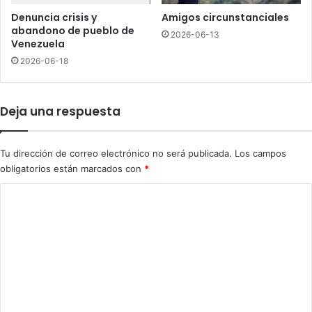
l
Denuncia crisis y
Amigos circunstanciales
e
abandono de pueblo de
2026-06-13
n
Venezuela
h
2026-06-18
o
s
p
Deja una respuesta
i
t
a
Tu dirección de correo electrónico no será publicada.
Los campos
l
obligatorios están marcados con
*
e
s
C
d
o
o
m
m
i
e
n
i
n
c
t
a