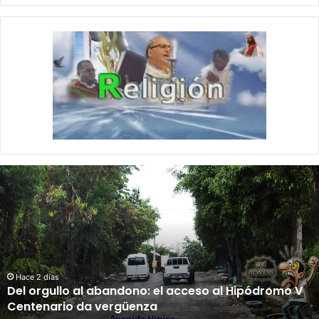
D
e
l
o
r
g
u
l
Hace 2 días
Del orgullo al abandono: el acceso al Hipódromo V
l
Centenario da vergüenza
o