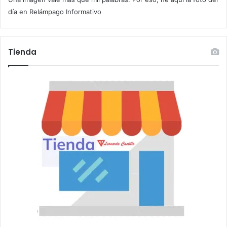
r
día en Relámpago Informativo
r
e
o
Tienda
e
l
e
c
t
r
ó
n
i
c
o