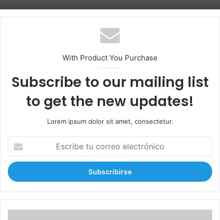
With Product You Purchase
Subscribe to our mailing list
to get the new updates!
Lorem ipsum dolor sit amet, consectetur.
E
s
c
r
i
b
e
t
H