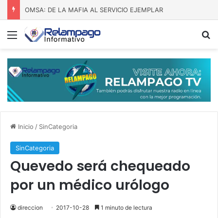
Todo al tiempo de Dios
Menú
B
Inicio
/
SinCategoria
SinCategoria
Quevedo será chequeado
por un médico urólogo
direccion
2017-10-28
1 minuto de lectura