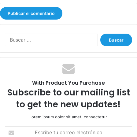
B
u
s
c
a
r
:
With Product You Purchase
Subscribe to our mailing list
to get the new updates!
Lorem ipsum dolor sit amet, consectetur.
E
s