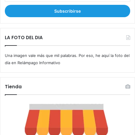
c
r
i
b
e
t
LA FOTO DEL DIA
u
c
Una imagen vale más que mil palabras. Por eso, he aquí la foto del
o
r
día en Relámpago Informativo
r
e
o
Tienda
e
l
e
c
t
r
ó
n