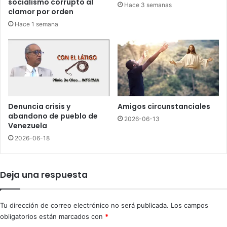
socialismo corrupto al
Hace 3 semanas
i
r
clamor por orden
s
o
Hace 1 semana
c
t
r
e
i
g
m
e
i
r
n
a
a
m
r
o
Denuncia crisis y
Amigos circunstanciales
á
n
abandono de pueblo de
2026-06-13
a
a
Venezuela
h
r
2026-06-18
o
c
m
a
o
‘
Deja una respuesta
s
c
e
o
x
r
Tu dirección de correo electrónico no será publicada.
Los campos
u
r
obligatorios están marcados con
*
a
u