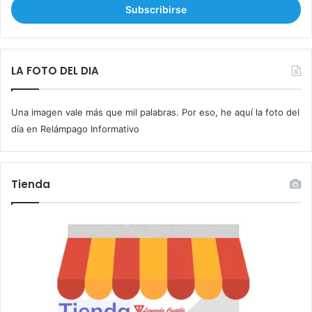
r
i
b
e
t
LA FOTO DEL DIA
u
c
Una imagen vale más que mil palabras. Por eso, he aquí la foto del
o
r
día en Relámpago Informativo
r
e
o
Tienda
e
l
e
c
t
r
ó
n
i