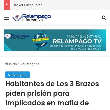
Hackers descubren ‘participación’ de la OTAN en ataques a Rusia, corrupción golpean a Kiev
Menú
B
Inicio
/
SinCategoria
SinCategoria
Habitantes de Los 3 Brazos
piden prisión para
implicados en mafia de