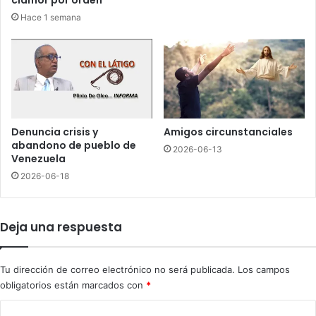
á
S
Hace 1 semana
l
a
e
n
z
t
n
i
o
a
t
g
i
o
e
;
Denuncia crisis y
Amigos circunstanciales
n
p
abandono de pueblo de
2026-06-13
e
i
Venezuela
v
d
2026-06-18
a
e
l
n
i
o
Deja una respuesta
d
b
e
r
z
a
Tu dirección de correo electrónico no será publicada.
Los campos
s
obligatorios están marcados con
*
y
f
C