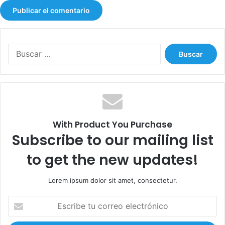
B
u
s
c
a
r
:
With Product You Purchase
Subscribe to our mailing list
to get the new updates!
Lorem ipsum dolor sit amet, consectetur.
E
s
c