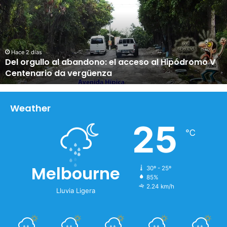
o
r
g
u
l
Hace 2 días
Del orgullo al abandono: el acceso al Hipódromo V
l
Centenario da vergüenza
o
a
l
a
Weather
b
25
a
℃
n
d
o
Melbourne
30º - 25º
n
85%
o
2.24 km/h
:
Lluvia Ligera
e
l
a