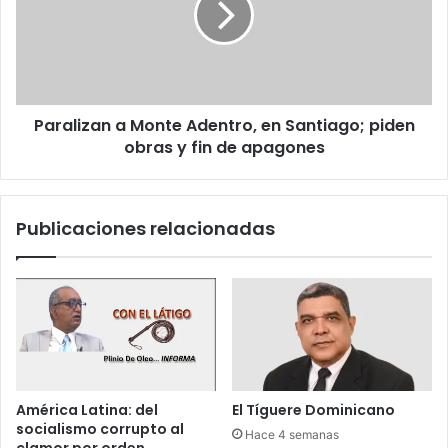
i
v
l
c
o
i
o
c
z
a
a
t
n
o
Paralizan a Monte Adentro, en Santiago; piden
a
r
obras y fin de apagones
M
i
o
a
n
h
t
Publicaciones relacionadas
e
e
c
A
h
d
a
e
p
n
o
t
r
r
G
o
o
,
América Latina: del
El Tíguere Dominicano
n
e
socialismo corrupto al
Hace 4 semanas
z
n
clamor por orden