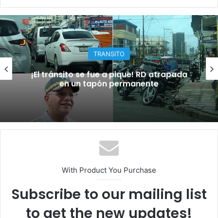
TRANSITO
 se fue a pique! RD atrapada
¡El oro que 
n tapón permanente
brilla 
With Product You Purchase
Subscribe to our mailing list
to get the new updates!