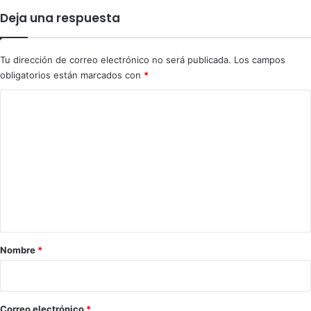
c
n
Deja una respuesta
u
c
e
i
s
a
Tu dirección de correo electrónico no será publicada.
Los campos
t
n
obligatorios están marcados con
*
r
o
a
r
C
d
e
o
o
s
p
m
e
e
t
n
a
r
t
e
a
j
a
r
Nombre
*
s
i
,
r
o
a
*
Correo electrónico
*