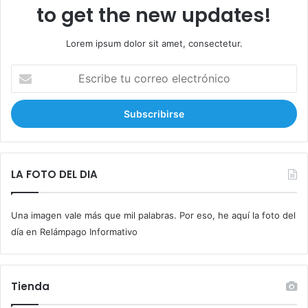
to get the new updates!
Lorem ipsum dolor sit amet, consectetur.
E
s
c
r
i
b
e
t
LA FOTO DEL DIA
u
c
Una imagen vale más que mil palabras. Por eso, he aquí la foto del
o
r
día en Relámpago Informativo
r
e
o
Tienda
e
l