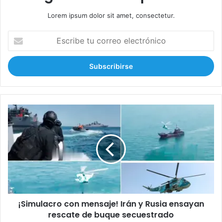
Lorem ipsum dolor sit amet, consectetur.
E
s
c
r
i
b
e
t
¡
u
S
c
i
o
m
r
u
r
l
e
a
o
c
e
r
l
¡Simulacro con mensaje! Irán y Rusia ensayan
o
e
rescate de buque secuestrado
c