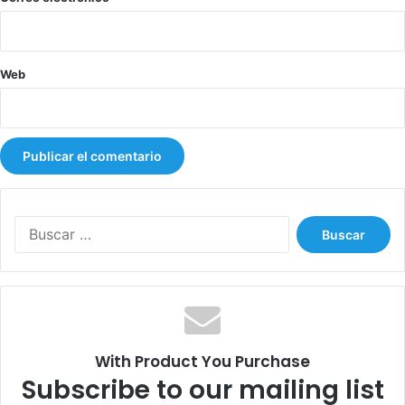
n
g
o
s
Web
n
i
m
u
r
a
l
l
B
a
u
s
s
c
a
r
:
With Product You Purchase
Subscribe to our mailing list