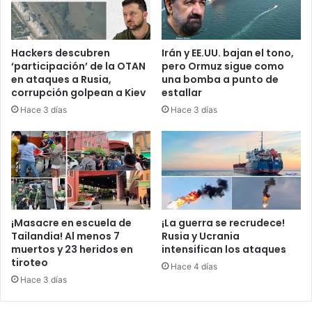
s
e
a
j
y
a
Hackers descubren
Irán y EE.UU. bajan el tono,
a
c
‘participación’ de la OTAN
pero Ormuz sigue como
n
l
en ataques a Rusia,
una bomba a punto de
r
a
corrupción golpean a Kiev
estallar
e
r
Hace 3 días
Hace 3 días
s
o
c
q
a
u
t
e
e
l
d
a
e
d
b
e
¡Masacre en escuela de
¡La guerra se recrudece!
u
l
Tailandia! Al menos 7
Rusia y Ucrania
q
muertos y 23 heridos en
intensifican los ataques
i
tiroteo
u
n
Hace 4 días
e
c
Hace 3 días
s
u
e
e