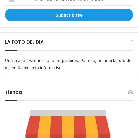
s
c
r
i
b
e
t
LA FOTO DEL DIA
u
c
Una imagen vale más que mil palabras. Por eso, he aquí la foto del
o
r
día en Relámpago Informativo
r
e
o
Tienda
e
l
e
c
t
r
ó