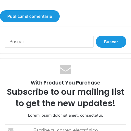
e
l
a
g
u
a
B
u
s
c
a
r
:
With Product You Purchase
Subscribe to our mailing list
to get the new updates!
Lorem ipsum dolor sit amet, consectetur.
E