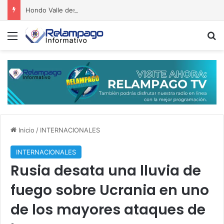
Hondo Valle despega hacia el desarrollo, el turismo y las inversiones sanas
Menú
B
Inicio
/
INTERNACIONALES
INTERNACIONALES
Rusia desata una lluvia de
fuego sobre Ucrania en uno
de los mayores ataques de