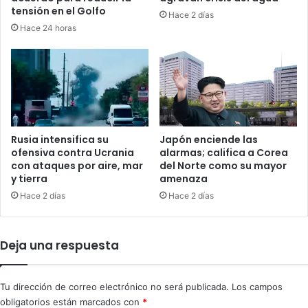
r
e
tensión en el Golfo
Hace 2 días
ó
r
Hace 24 horas
x
á
i
a
m
B
a
a
r
y
e
a
s
g
p
u
Rusia intensifica su
Japón enciende las
u
a
ofensiva contra Ucrania
alarmas; califica a Corea
e
con ataques por aire, mar
del Norte como su mayor
n
y tierra
amenaza
s
a
t
d
Hace 2 días
Hace 2 días
a
e
"
b
s
a
Deja una respuesta
e
t
r
e
á
s
Tu dirección de correo electrónico no será publicada.
Los campos
m
o
obligatorios están marcados con
*