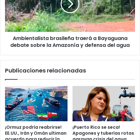
i
s
e
c
e
n
o
s
t
d
a
e
l
E
Ambientalista brasileña traerá a Bayaguana
i
E
debate sobre la Amazonía y defensa del agua
s
.
t
U
a
U
b
Publicaciones relacionadas
.
r
y
a
a
s
d
i
v
l
i
e
e
ñ
r
a
t
t
¡Ormuz podría reabrirse!
¡Puerto Rico se seca!
e
r
EE.UU., Irán y Omán ultiman
Apagones y tuberías rotas
p
a
acuerdo para reducir la
agravan crisis del agua