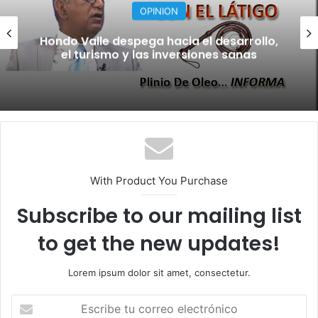
NACIONALES
Caminando con Jesús
With Product You Purchase
Subscribe to our mailing list
to get the new updates!
Lorem ipsum dolor sit amet, consectetur.
E
s