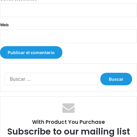
Web
B
u
s
c
a
r
:
With Product You Purchase
Subscribe to our mailing list