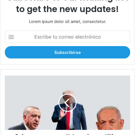
to get the new updates!
Lorem ipsum dolor sit amet, consectetur.
E
s
c
r
i
b
e
t
E
u
r
c
d
o
o
r
g
r
a
e
n
o
c
e
o