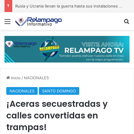
Rusia y Ucrania llevan la guerra hasta sus instalaciones económicas y militares
Menú
B
Inicio
/
NACIONALES
NACIONALES
SANTO DOMINGO
¡Aceras secuestradas y
calles convertidas en
trampas!