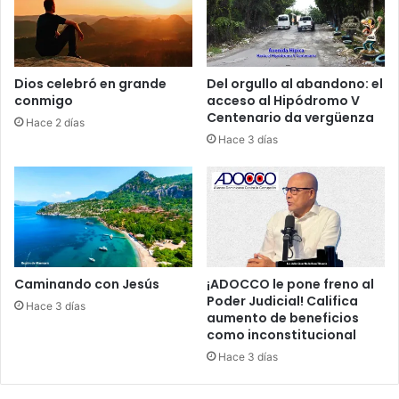
e
i
r
e
;
n
W
t
Dios celebró en grande
Del orgullo al abandono: el
a
e
conmigo
acceso al Hipódromo V
s
y
Centenario da vergüenza
Hace 2 días
h
u
Hace 3 días
i
n
n
P
g
R
t
M
o
e
n
n
y
e
T
b
Caminando con Jesús
¡ADOCCO le pone freno al
e
u
Poder Judicial! Califica
Hace 3 días
h
l
aumento de beneficios
e
como inconstitucional
l
r
i
Hace 3 días
á
c
n
i