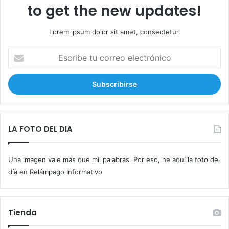
to get the new updates!
Lorem ipsum dolor sit amet, consectetur.
E
s
c
r
i
b
e
t
LA FOTO DEL DIA
u
c
Una imagen vale más que mil palabras. Por eso, he aquí la foto del
o
r
día en Relámpago Informativo
r
e
o
Tienda
e
l