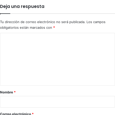
b
ó
Deja una respuesta
u
n
s
!
c
Tu dirección de correo electrónico no será publicada.
Los campos
a
obligatorios están marcados con
*
n
u
C
n
o
a
t
m
r
e
e
g
n
u
t
a
a
r
Nombre
*
i
o
*
Correo electrónico
*