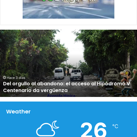
D
e
l
o
r
g
u
l
Hace 3 días
Del orgullo al abandono: el acceso al Hipódromo V
l
Centenario da vergüenza
o
a
l
a
Weather
b
26
a
℃
n
d