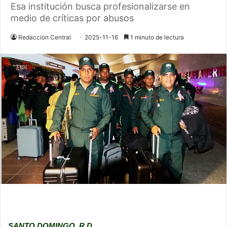
Esa institución busca profesionalizarse en
medio de críticas por abusos
Redaccion Central
2025-11-16
1 minuto de lectura
SANTO DOMINGO, R.D.