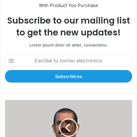
With Product You Purchase
Subscribe to our mailing list
to get the new updates!
Lorem ipsum dolor sit amet, consectetur.
E
s
c
r
i
b
e
t
E
u
x
c
s
o
e
r
n
r
a