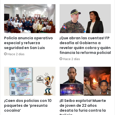
c
s
i
r
ó
a
n
e
d
l
e
e
l
n
Policía anuncia operativo
¡Que abran las cuentas! FP
P
c
especial y refuerza
desafía al Gobierno a
r
o
seguridad en San Luis
revelar quién cobra y quién
o
n
financia la reforma policial
Hace 2 días
y
t
Hace 2 días
e
r
c
a
t
d
o
i
G
c
u
c
i
i
n
ó
¡Caen dos policías con 10
¡El Seibo explota! Muerte
e
paquetes de ‘presunta
de joven de 22 años
n
cocaína’
desata la furia contra la
o