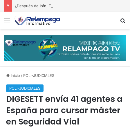
¿Después de Irán, Trump ayudaría a Zelenski en Ucrania?
Menú
B
Inicio
/
POLI-JUDICIALES
POLI-JUDICIALES
DIGESETT envía 41 agentes a
España para cursar máster
en Seguridad Vial