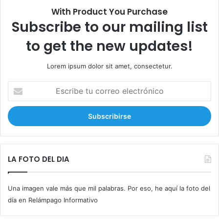
With Product You Purchase
Subscribe to our mailing list
to get the new updates!
Lorem ipsum dolor sit amet, consectetur.
E
s
c
r
i
b
e
t
LA FOTO DEL DIA
u
c
Una imagen vale más que mil palabras. Por eso, he aquí la foto del
o
r
día en Relámpago Informativo
r