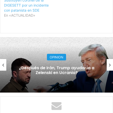
Sustituyen coronel de la
DIGESETT por un incidente
con patanista en SDE
En «ACTUALIDAD»
OPINION
EL CERCADO CON LINDA HISTORIA Y
ESPERANZA