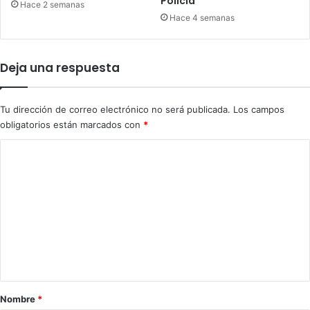
Policía
L
Hace 2 semanas
a
Hace 4 semanas
C
r
u
Deja una respuesta
z
d
e
Tu dirección de correo electrónico no será publicada.
Los campos
M
obligatorios están marcados con
*
a
n
C
z
o
a
n
m
i
e
l
n
l
o
t
a
r
Nombre
*