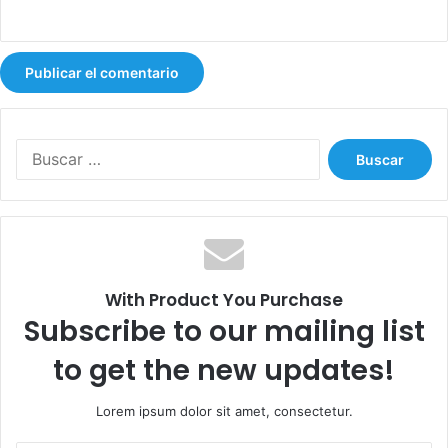
B
u
s
c
a
r
:
With Product You Purchase
Subscribe to our mailing list
to get the new updates!
Lorem ipsum dolor sit amet, consectetur.