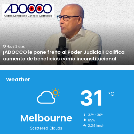
¡
A
D
O
C
C
O
l
Hace 2 días
¡ADOCCO le pone freno al Poder Judicial! Califica
e
aumento de beneficios como inconstitucional
p
o
n
e
Weather
f
31
r
℃
e
n
o
Melbourne
32º - 30º
a
65%
l
2.24 km/h
P
Scattered Clouds