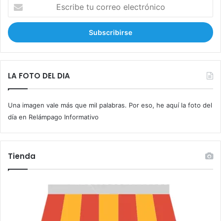
E
s
c
r
i
b
e
t
LA FOTO DEL DIA
u
c
Una imagen vale más que mil palabras. Por eso, he aquí la foto del
o
r
día en Relámpago Informativo
r
e
o
Tienda
e
l
e
c
t
r
ó