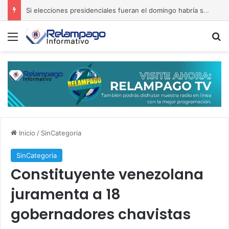
Si elecciones presidenciales fueran el domingo habría segunda ronda
Menú
B
Inicio
/
SinCategoria
SinCategoria
Constituyente venezolana
juramenta a 18
gobernadores chavistas