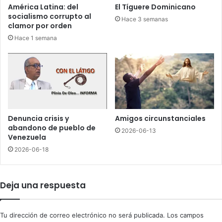
n
América Latina: del
El Tíguere Dominicano
í
t
socialismo corrupto al
Hace 3 semanas
a
e
clamor por orden
e
s
Hace 1 semana
m
i
p
r
r
i
e
o
s
d
a
e
r
f
i
e
Denuncia crisis y
Amigos circunstanciales
o
n
abandono de pueblo de
2026-06-13
S
s
Venezuela
a
o
2026-06-18
n
r
t
d
a
e
Deja una respuesta
n
D
a
e
c
i
Tu dirección de correo electrónico no será publicada.
Los campos
o
r