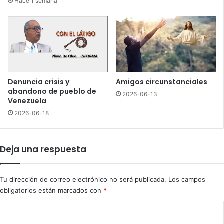
Hace 1 semana
t
a
e
r
D
a
o
l
d
i
g
z
e
a
r
r
Denuncia crisis y
Amigos circunstanciales
s
t
abandono de pueblo de
2026-06-13
r
Venezuela
a
2026-06-18
b
a
j
Deja una respuesta
o
s
e
Tu dirección de correo electrónico no será publicada.
Los campos
n
obligatorios están marcados con
*
P
u
C
n
o