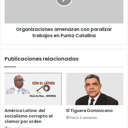
c
g
i
o
r
z
a
a
n
c
b
Organizaciones amenazan con paralizar
i
a
trabajos en Punta Catalina
o
t
n
a
e
l
s
Publicaciones relacionadas
l
a
a
m
o
e
f
n
e
a
n
z
s
a
i
n
v
c
América Latina: del
El Tíguere Dominicano
a
o
socialismo corrupto al
Hace 3 semanas
a
n
clamor por orden
n
p