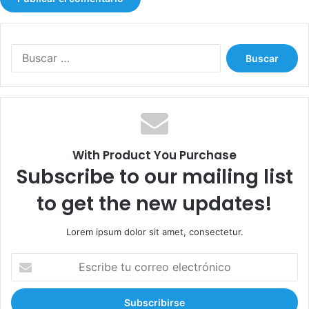
B
u
s
c
a
r
:
With Product You Purchase
Subscribe to our mailing list
to get the new updates!
Lorem ipsum dolor sit amet, consectetur.
E
s
c
r