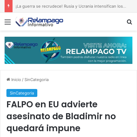
Irán mueve sus fichas de guerra, captura terroristas y desafía a Estados Unidos
Menú
B
Inicio
/
SinCategoria
SinCategoria
FALPO en EU advierte
asesinato de Bladimir no
quedará impune