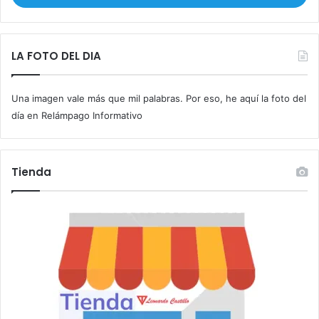
i
b
e
t
LA FOTO DEL DIA
u
c
Una imagen vale más que mil palabras. Por eso, he aquí la foto del
o
r
día en Relámpago Informativo
r
e
o
Tienda
e
l
e
c
t
r
ó
n
i
c