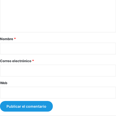
e
n
t
a
r
Nombre
*
i
o
*
Correo electrónico
*
Web