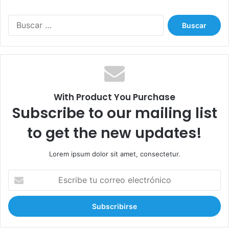
B
u
s
c
a
r
:
With Product You Purchase
Subscribe to our mailing list
to get the new updates!
Lorem ipsum dolor sit amet, consectetur.
E
s
c
r
i
b