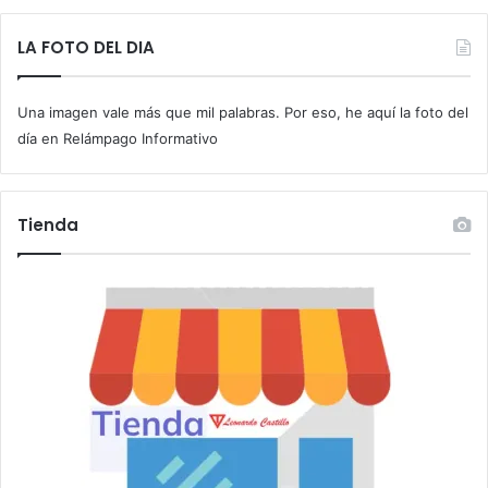
e
t
LA FOTO DEL DIA
u
c
Una imagen vale más que mil palabras. Por eso, he aquí la foto del
o
r
día en Relámpago Informativo
r
e
o
Tienda
e
l
e
c
t
r
ó
n
i
c
o