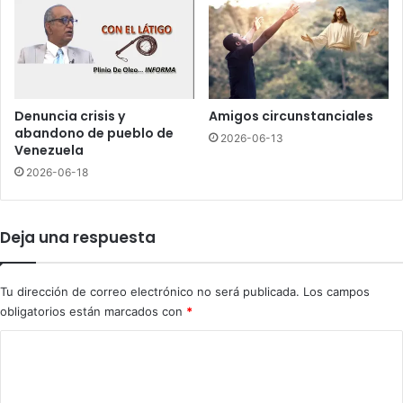
e
n
p
r
ó
x
Denuncia crisis y
Amigos circunstanciales
i
abandono de pueblo de
2026-06-13
m
Venezuela
a
2026-06-18
s
4
8
Deja una respuesta
h
o
r
Tu dirección de correo electrónico no será publicada.
Los campos
a
obligatorios están marcados con
*
s
C
o
m