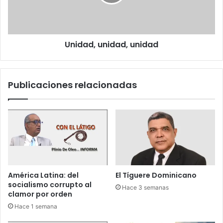
c
t
d
o
a
,
m
u
i
n
e
Unidad, unidad, unidad
i
n
d
t
a
o
d
Publicaciones relacionadas
g
,
r
u
a
n
d
i
u
d
a
a
l
d
d
e
América Latina: del
El Tíguere Dominicano
B
socialismo corrupto al
Hace 3 semanas
e
clamor por orden
r
Hace 1 semana
y
l