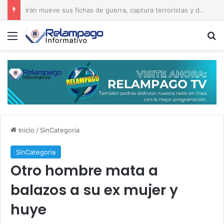
Del orgullo al abandono: el acceso al Hipódromo V Centenario da vergüenza
Menú
B
Inicio
/
SinCategoria
SinCategoria
Otro hombre mata a
balazos a su ex mujer y
huye