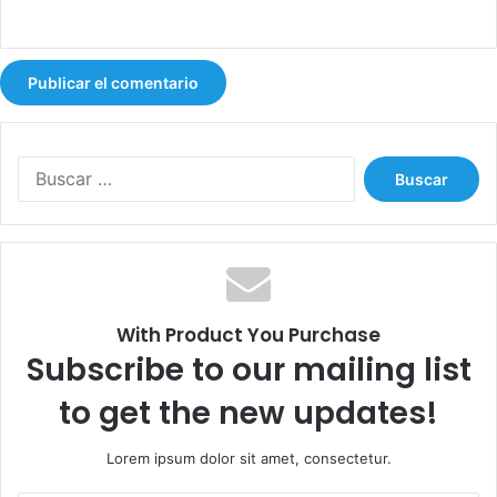
B
u
s
c
a
r
:
With Product You Purchase
Subscribe to our mailing list
to get the new updates!
Lorem ipsum dolor sit amet, consectetur.