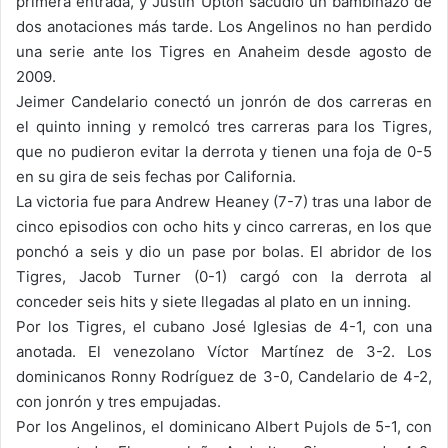
primera entrada, y Justin Upton sacudió un bambinazo de
dos anotaciones más tarde. Los Angelinos no han perdido
una serie ante los Tigres en Anaheim desde agosto de
2009.
Jeimer Candelario conectó un jonrón de dos carreras en
el quinto inning y remolcó tres carreras para los Tigres,
que no pudieron evitar la derrota y tienen una foja de 0-5
en su gira de seis fechas por California.
La victoria fue para Andrew Heaney (7-7) tras una labor de
cinco episodios con ocho hits y cinco carreras, en los que
ponchó a seis y dio un pase por bolas. El abridor de los
Tigres, Jacob Turner (0-1) cargó con la derrota al
conceder seis hits y siete llegadas al plato en un inning.
Por los Tigres, el cubano José Iglesias de 4-1, con una
anotada. El venezolano Víctor Martínez de 3-2. Los
dominicanos Ronny Rodríguez de 3-0, Candelario de 4-2,
con jonrón y tres empujadas.
Por los Angelinos, el dominicano Albert Pujols de 5-1, con