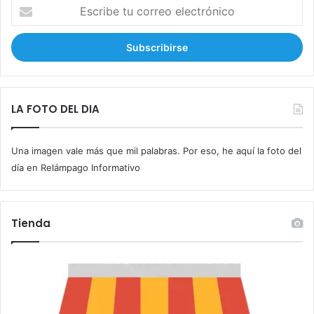
E
s
c
r
i
b
e
t
LA FOTO DEL DIA
u
c
Una imagen vale más que mil palabras. Por eso, he aquí la foto del
o
r
día en Relámpago Informativo
r
e
o
Tienda
e
l
e
c
t
r
ó