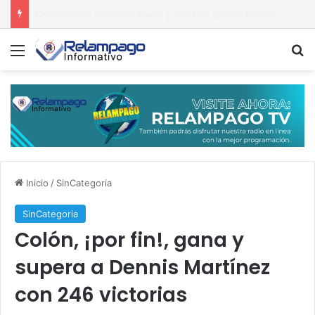
Hasta la ‘corrupción’ traba el desarrollo de Hondo Valle
Menú
B
Inicio
/
SinCategoria
SinCategoria
Colón, ¡por fin!, gana y
supera a Dennis Martínez
con 246 victorias