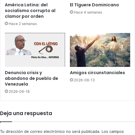
z
,
América Latina: del
El Tíguere Dominicano
a
c
socialismo corrupto al
Hace 4 semanas
p
o
clamor por orden
a
n
Hace 2 semanas
s
6
a
h
d
i
e
t
n
s
u
,
e
8
v
e
Denuncia crisis y
Amigos circunstanciales
o
m
abandono de pueblo de
2026-06-13
a
p
Venezuela
l
u
2026-06-18
S
j
e
a
n
d
Deja una respuesta
a
a
d
s
o
y
Tu dirección de correo electrónico no será publicada.
Los campos
5