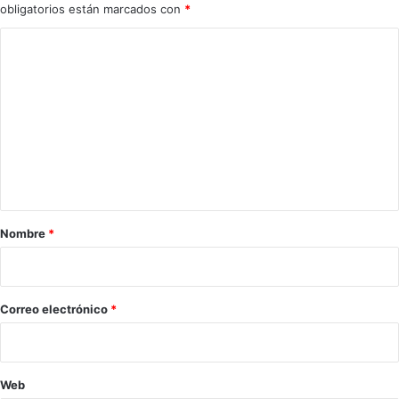
obligatorios están marcados con
*
a
n
C
o
o
t
a
m
d
e
a
s
n
t
a
r
Nombre
*
i
o
*
Correo electrónico
*
Web