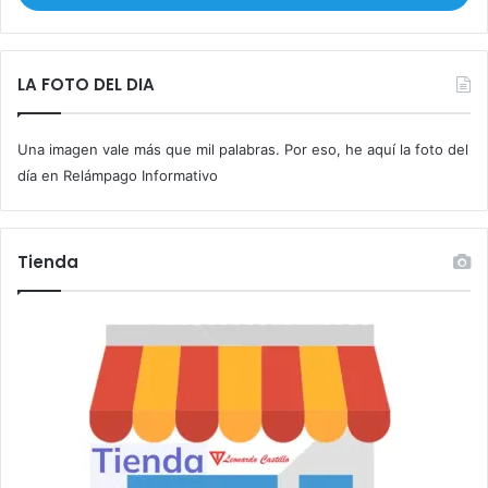
i
b
e
t
LA FOTO DEL DIA
u
c
Una imagen vale más que mil palabras. Por eso, he aquí la foto del
o
r
día en Relámpago Informativo
r
e
o
Tienda
e
l
e
c
t
r
ó
n
i
c