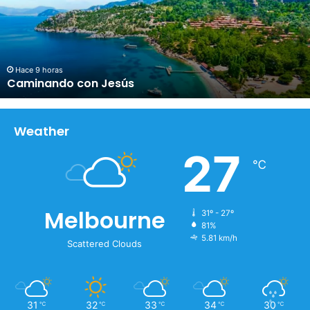
n
a
n
d
o
Hace 9 horas
Caminando con Jesús
c
o
n
J
Weather
e
27
s
℃
ú
s
Melbourne
31º - 27º
81%
5.81 km/h
Scattered Clouds
31
32
33
34
30
℃
℃
℃
℃
℃