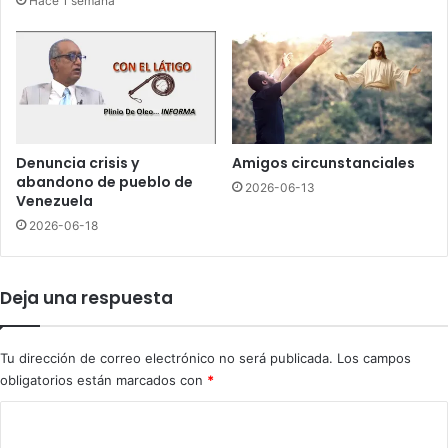
Hace 1 semana
r
a
i
s
s
s
a
e
s
r
d
g
e
o
l
l
Denuncia crisis y
Amigos circunstanciales
E
p
abandono de pueblo de
2026-06-13
s
e
Venezuela
t
a
2026-06-18
e
d
a
p
Deja una respuesta
o
r
s
Tu dirección de correo electrónico no será publicada.
Los campos
u
obligatorios están marcados con
*
p
a
C
r
o