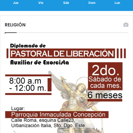
Jue
Vie
Sáb
Dom
Lun
RELIGIÓN