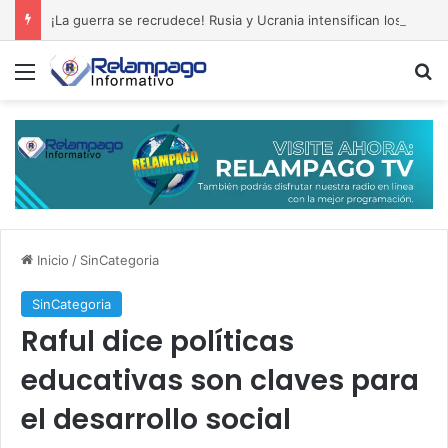
¡La guerra se recrudece! Rusia y Ucrania intensifican los ataques
Menú
B
Inicio
/
SinCategoria
SinCategoria
Raful dice políticas
educativas son claves para
el desarrollo social