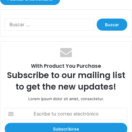
B
u
s
c
a
r
:
With Product You Purchase
Subscribe to our mailing list
to get the new updates!
Lorem ipsum dolor sit amet, consectetur.
E
s
c
r