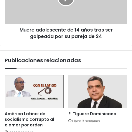
c
r
a
o
n
d
o
o
c
l
e
Muere adolescente de 14 años tras ser
e
n
golpeada por su pareja de 24
s
t
c
r
e
o
n
Publicaciones relacionadas
e
t
d
e
u
d
c
e
a
1
t
4
i
a
v
ñ
o
o
América Latina: del
El Tíguere Dominicano
e
s
socialismo corrupto al
Hace 3 semanas
n
t
clamor por orden
B
r