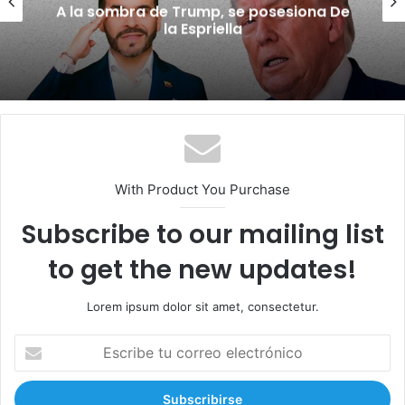
¿Cárcel y devolución del dinero? El país
exige ambas cosas
With Product You Purchase
Subscribe to our mailing list
to get the new updates!
Lorem ipsum dolor sit amet, consectetur.
E
s
c
r