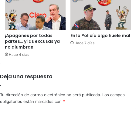
a
s
e
n
C
l
¡Apagones por todas
En la Policía algo huele mal
á
partes… y las excusas ya
Hace 7 días
s
no alumbran!
i
Hace 4 días
c
o
M
Deja una respuesta
u
n
d
Tu dirección de correo electrónico no será publicada.
Los campos
i
obligatorios están marcados con
*
a
l
C
d
o
e
B
m
é