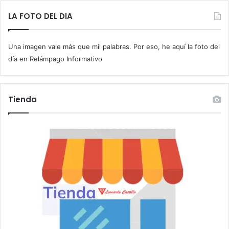
e
t
LA FOTO DEL DIA
u
c
Una imagen vale más que mil palabras. Por eso, he aquí la foto del
o
r
día en Relámpago Informativo
r
e
o
Tienda
e
l
e
c
t
r
ó
n
i
c
o