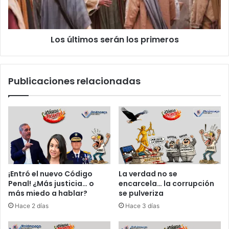
o
t
i
r
m
e
o
l
Los últimos serán los primeros
s
a
s
s
e
5
r
Publicaciones relacionadas
g
á
r
n
a
l
n
o
d
s
e
p
s
r
p
i
o
m
¡Entró el nuevo Código
La verdad no se
t
e
Penal! ¿Más justicia… o
encarcela… la corrupción
e
r
más miedo a hablar?
se pulveriza
n
o
Hace 2 días
Hace 3 días
c
s
i