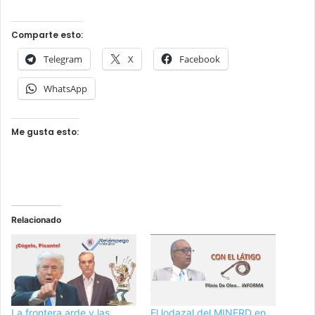
Comparte esto:
Telegram
X
Facebook
WhatsApp
Me gusta esto:
Relacionado
La frontera arde y las
El lodazal del MINERD en