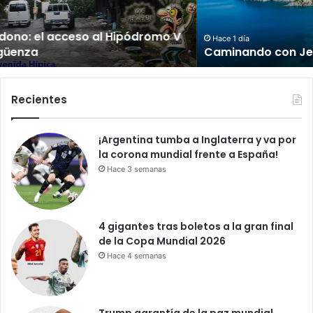
n
d
o
Hace 1 día
Caminando con Jesús
c
o
n
J
Recientes
e
s
¡Argentina tumba a Inglaterra y va por
ú
la corona mundial frente a España!
s
Hace 3 semanas
4 gigantes tras boletos a la gran final
de la Copa Mundial 2026
Hace 4 semanas