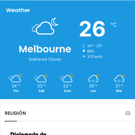
Weather
26
℃
Melbourne
34º - 25º
86%
3.13 km/h
Scattered Clouds
34
33
33
30
31
℃
℃
℃
℃
℃
Vie
Sáb
Dom
Lun
Mar
RELIGIÓN