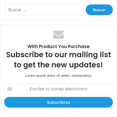
B
u
s
c
a
r
:
With Product You Purchase
Subscribe to our mailing list
to get the new updates!
Lorem ipsum dolor sit amet, consectetur.
E
s
c
r
i
b