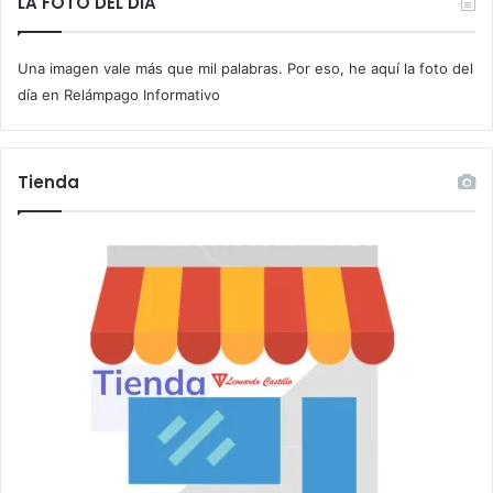
LA FOTO DEL DIA
u
c
Una imagen vale más que mil palabras. Por eso, he aquí la foto del
o
r
día en Relámpago Informativo
r
e
o
Tienda
e
l
e
c
t
r
ó
n
i
c
o