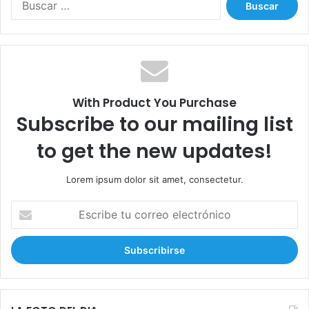
u
s
c
a
r
:
With Product You Purchase
Subscribe to our mailing list
to get the new updates!
Lorem ipsum dolor sit amet, consectetur.
E
s
c
r
i
b
e
t