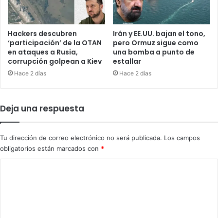
n
o
a
s
y
8
Hackers descubren
Irán y EE.UU. bajan el tono,
T
9
‘participación’ de la OTAN
pero Ormuz sigue como
o
a
en ataques a Rusia,
una bomba a punto de
r
corrupción golpean a Kiev
estallar
ñ
o
o
Hace 2 días
Hace 2 días
n
s
t
d
o
e
Deja una respuesta
c
l
o
C
n
a
Tu dirección de correo electrónico no será publicada.
Los campos
q
r
obligatorios están marcados con
*
u
d
i
e
C
s
n
o
t
a
a
l
m
r
L
e
l
ó