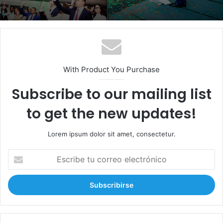
With Product You Purchase
Subscribe to our mailing list
to get the new updates!
Lorem ipsum dolor sit amet, consectetur.
E
s
c
r
i
b
e