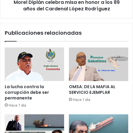
e
Morel Diplán celebra misa en honor a los 89
á
r
años del Cardenal López Rodríguez
n
s
c
b
e
u
l
Publicaciones relacionadas
s
e
c
b
a
r
n
a
r
m
e
i
t
s
e
a
n
e
La lucha contra la
OMSA: DE LA MAFIA AL
e
n
corrupción debe ser
SERVICIO EJEMPLAR
r
h
permanente
Hace 1 día
s
o
Hace 1 día
u
n
c
o
o
r
r
a
o
l