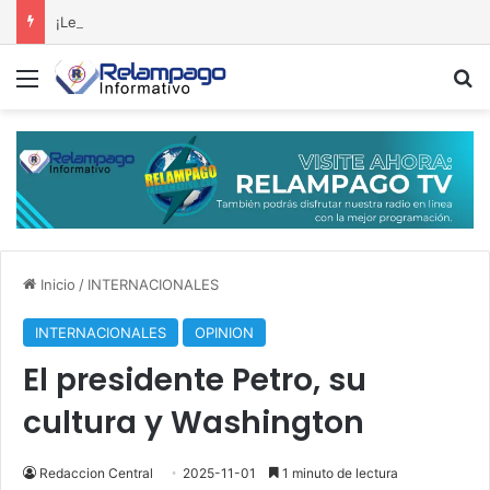
¡Leonel dispara contra el Gobierno! Afirma que el retroceso se percibe por doquier
Menú
B
Inicio
/
INTERNACIONALES
INTERNACIONALES
OPINION
El presidente Petro, su
cultura y Washington
Redaccion Central
2025-11-01
1 minuto de lectura