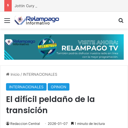
Jottin Cury hijo presidirá nuevo bloque jurídico regional
Menú
B
Inicio
/
INTERNACIONALES
INTERNACIONALES
OPINION
El difícil peldaño de la
transición
Redaccion Central
2026-01-07
1 minuto de lectura