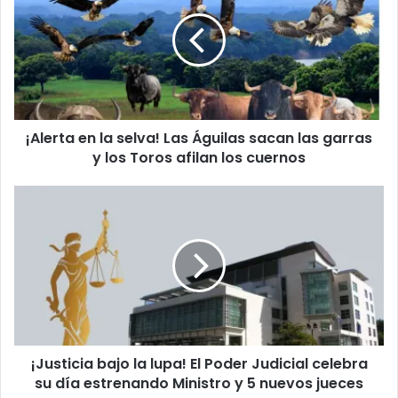
c
l
o
e
r
r
r
t
e
a
o
e
e
n
l
¡Alerta en la selva! Las Águilas sacan las garras
l
e
y los Toros afilan los cuernos
a
c
s
t
e
¡
r
l
J
ó
v
u
n
a
s
i
!
t
c
L
i
o
a
c
s
i
Á
a
g
¡Justicia bajo la lupa! El Poder Judicial celebra
b
u
su día estrenando Ministro y 5 nuevos jueces
a