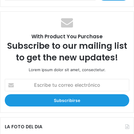
e
s
c
c
e
a
s
r
:
With Product You Purchase
Subscribe to our mailing list
to get the new updates!
Lorem ipsum dolor sit amet, consectetur.
E
s
c
r
i
b
e
t
LA FOTO DEL DIA
u