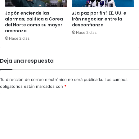
T
a
o
l
Japón enciende las
¿La paz por fin? EE. UU. e
r
c
alarmas; califica a Corea
Irán negocian entre la
o
del Norte como su mayor
desconfianza
e
amenaza
s
l
Hace 2 días
a
e
Hace 2 días
f
b
i
r
l
a
Deja una respuesta
a
s
n
u
l
d
Tu dirección de correo electrónico no será publicada.
Los campos
o
í
obligatorios están marcados con
*
s
a
c
e
C
u
s
o
e
t
r
r
m
n
e
e
o
n
n
s
a