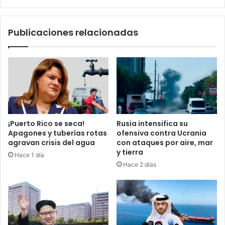
i
j
l
o
a
l
Publicaciones relacionadas
s
a
s
l
a
u
c
p
a
a
n
!
l
E
a
l
s
P
¡Puerto Rico se seca!
Rusia intensifica su
g
o
Apagones y tuberías rotas
ofensiva contra Ucrania
a
d
agravan crisis del agua
con ataques por aire, mar
r
e
y tierra
Hace 1 día
r
r
Hace 2 días
a
J
s
u
y
d
l
i
o
c
s
i