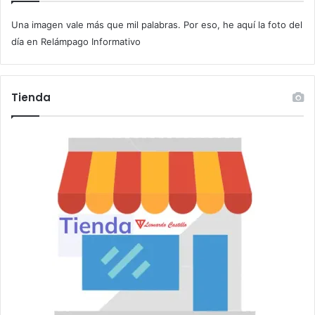
c
Una imagen vale más que mil palabras. Por eso, he aquí la foto del
o
r
día en Relámpago Informativo
r
e
o
Tienda
e
l
e
c
t
r
ó
n
i
c
o