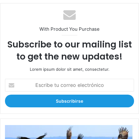
With Product You Purchase
Subscribe to our mailing list
to get the new updates!
Lorem ipsum dolor sit amet, consectetur.
E
s
c
r
i
b
e
t
¡
u
A