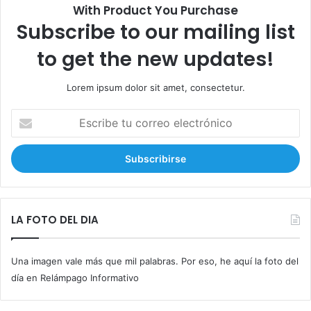
With Product You Purchase
Subscribe to our mailing list
to get the new updates!
Lorem ipsum dolor sit amet, consectetur.
E
s
c
r
i
b
e
t
LA FOTO DEL DIA
u
c
Una imagen vale más que mil palabras. Por eso, he aquí la foto del
o
r
día en Relámpago Informativo
r
e