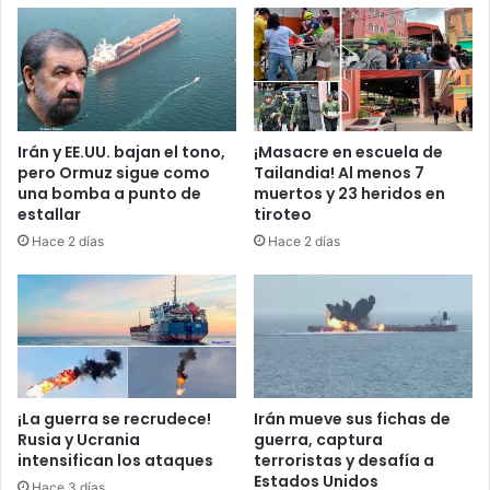
e
c
b
i
e
o
s
:
a
u
b
n
e
Irán y EE.UU. bajan el tono,
¡Masacre en escuela de
p
r
pero Ormuz sigue como
Tailandia! Al menos 7
a
a
una bomba a punto de
muertos y 23 heridos en
í
n
estallar
tiroteo
s
t
Hace 2 días
Hace 2 días
q
e
u
s
e
d
c
e
a
c
m
a
i
s
n
a
¡La guerra se recrudece!
Irán mueve sus fichas de
a
r
Rusia y Ucrania
guerra, captura
e
intensifican los ataques
terroristas y desafía a
s
Estados Unidos
n
e
Hace 3 días