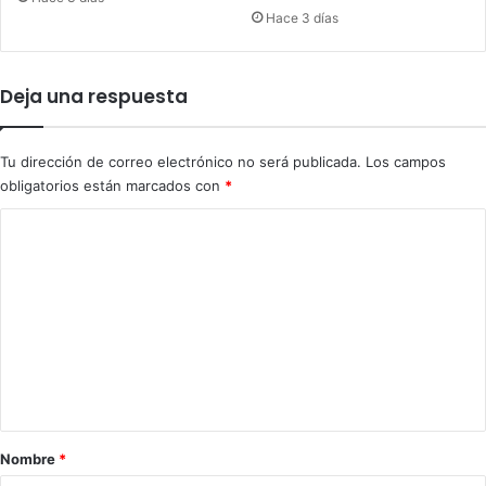
r
Hace 3 días
e
v
e
Deja una respuesta
r
s
a
Tu dirección de correo electrónico no será publicada.
Los campos
obligatorios están marcados con
*
C
o
m
e
n
t
a
r
Nombre
*
i