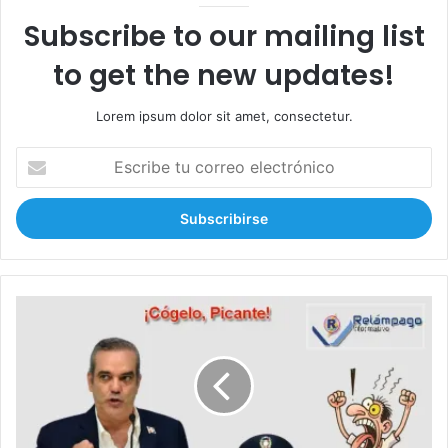
Subscribe to our mailing list
to get the new updates!
Lorem ipsum dolor sit amet, consectetur.
E
s
c
r
i
b
e
t
B
u
a
c
l
o
a
r
s
r
,
e
c