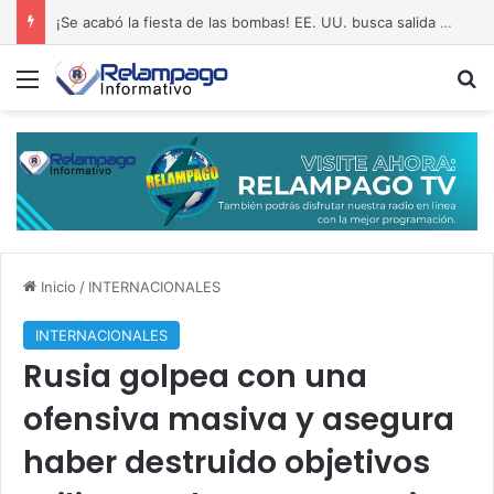
¡Se acabó la fiesta de las bombas! EE. UU. busca salida al pantano de Irán
Menú
B
Inicio
/
INTERNACIONALES
INTERNACIONALES
Rusia golpea con una
ofensiva masiva y asegura
haber destruido objetivos