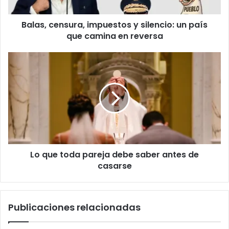
o
e
e
n
l
Balas, censura, impuestos y silencio: un país
s
e
que camina en reversa
u
c
r
t
a
L
r
,
o
ó
i
q
n
m
u
i
p
e
c
u
t
o
e
o
s
d
t
a
o
Lo que toda pareja debe saber antes de
p
s
casarse
a
y
r
s
e
i
j
Publicaciones relacionadas
l
a
e
d
n