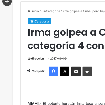
Inicio
/
SinCategoria
/
Irma golpea a Cuba, pero baj
SinCategoria
Irma golpea a C
categoría 4 con
direccion
2017-09-09
Facebook
X
Compartir por correo electrónico
Imprimir
Compartir
MIAMI.-
El potente huracán Irma tocó anoch