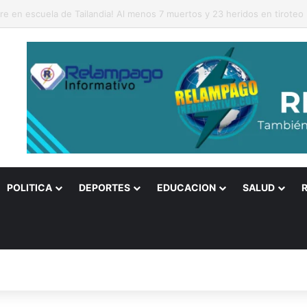
cciones presidenciales fueran el domingo habría segunda ronda
POLITICA
DEPORTES
EDUCACION
SALUD