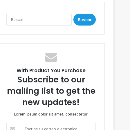
B
u
s
c
a
r
:
With Product You Purchase
Subscribe to our
mailing list to get the
new updates!
Lorem ipsum dolor sit amet, consectetur.
E