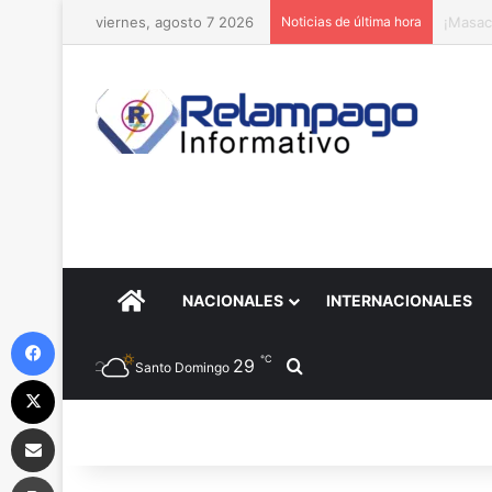
viernes, agosto 7 2026
Noticias de última hora
Si ele
PORTADA
NACIONALES
INTERNACIONALES
Facebook
℃
29
Buscar por
Santo Domingo
X
Compartir por correo electrónico
Imprimir