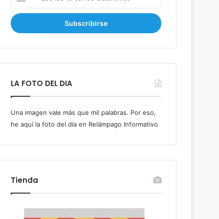
s
c
r
i
b
e
t
u
LA FOTO DEL DIA
c
o
r
Una imagen vale más que mil palabras. Por eso,
r
he aquí la foto del día en Relámpago Informativo
e
o
e
l
e
c
Tienda
t
r
ó
n