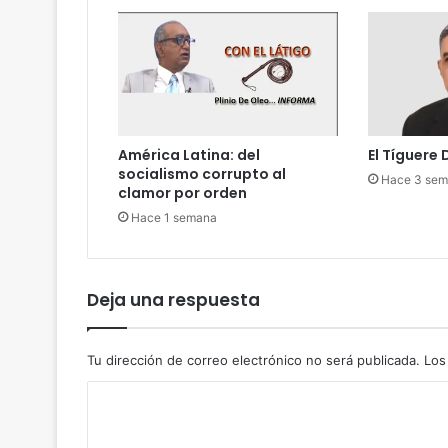
c
n
o
z
m
a
o
u
n
‘
América Latina: del
El Tíguere
s
socialismo corrupto al
o
Hace 3 se
clamor por orden
l
Hace 1 semana
d
a
d
o
Deja una respuesta
’
d
e
Tu dirección de correo electrónico no será publicada.
Los
l
E
C
I
o
I