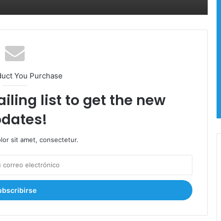
s
n
o
a
l
P
o
d
duct You Purchase
e
r
iling list to get the new
J
u
dates!
d
i
c
or sit amet, consectetur.
i
a
l
!
a
l