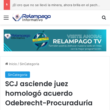
Septiembre de 1965: la memoria que reclama el rescate del edificio Copello
Menú
B
Inicio
/
SinCategoria
SinCategoria
SCJ asciende juez
homologó acuerdo
Odebrecht-Procuraduría