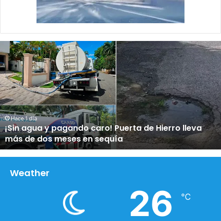
¡
S
i
n
a
g
u
a
Hace 1 día
¡Sin agua y pagando caro! Puerta de Hierro lleva
y
más de dos meses en sequía
p
a
g
a
Weather
n
26
d
℃
o
c