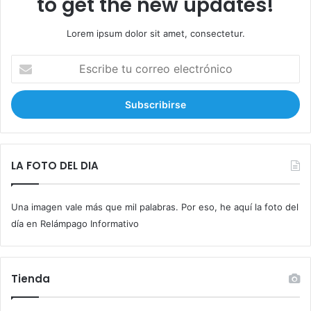
to get the new updates!
Lorem ipsum dolor sit amet, consectetur.
E
s
c
r
i
b
e
t
LA FOTO DEL DIA
u
c
Una imagen vale más que mil palabras. Por eso, he aquí la foto del
o
r
día en Relámpago Informativo
r
e
o
Tienda
e
l
e