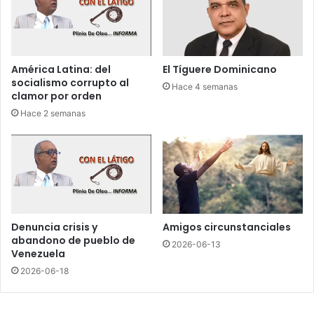
c
n
o
E
n
u
d
r
a
o
América Latina: del
El Tíguere Dominicano
r
p
socialismo corrupto al
Hace 4 semanas
l
e
clamor por orden
e
a
Hace 2 semanas
u
y
n
C
t
h
i
i
r
n
o
a
a
c
C
o
Denuncia crisis y
Amigos circunstanciales
o
m
abandono de pueblo de
2026-06-13
r
o
Venezuela
r
s
2026-06-18
e
u
a
s
e
‘