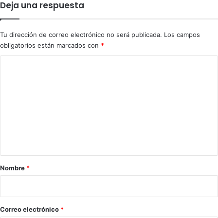
Deja una respuesta
n
e
B
n
é
e
Tu dirección de correo electrónico no será publicada.
Los campos
l
m
obligatorios están marcados con
*
g
i
i
g
C
c
o
o
a
s
’
m
e
n
t
a
r
Nombre
*
i
o
*
Correo electrónico
*