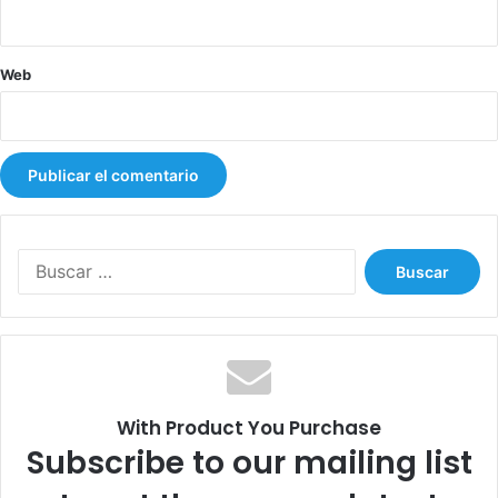
Web
B
u
s
c
a
r
:
With Product You Purchase
Subscribe to our mailing list