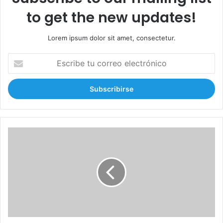
to get the new updates!
Lorem ipsum dolor sit amet, consectetur.
E
s
c
r
i
b
e
t
U
u
n
c
p
o
e
r
r
r
i
e
o
o
d
e
i