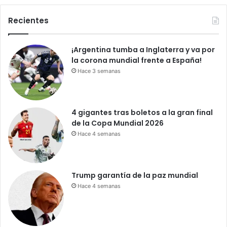
s
t
Recientes
á
p
¡Argentina tumba a Inglaterra y va por
a
la corona mundial frente a España!
r
a
Hace 3 semanas
g
a
l
4 gigantes tras boletos a la gran final
l
de la Copa Mundial 2026
e
Hace 4 semanas
t
i
t
a
Trump garantía de la paz mundial
s
Hace 4 semanas
!
C
a
m