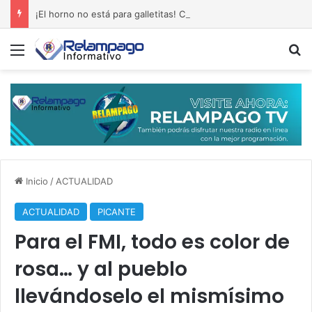
¡El horno no está para galletitas! Cambios, rumores y un Gobierno sentado sobre un barril de pólvora
Menú
B
Inicio
/
ACTUALIDAD
ACTUALIDAD
PICANTE
Para el FMI, todo es color de
rosa… y al pueblo
llevándoselo el mismísimo