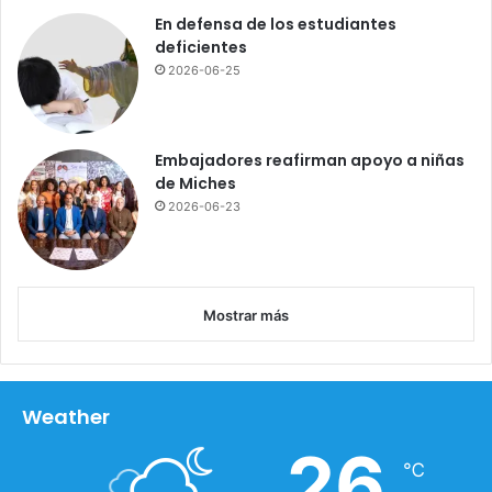
b
En defensa de los estudiantes
i
deficientes
o
2026-06-25
s
,
r
u
Embajadores reafirman apoyo a niñas
m
de Miches
o
2026-06-23
r
e
s
y
u
Mostrar más
n
G
o
b
Weather
i
e
26
℃
r