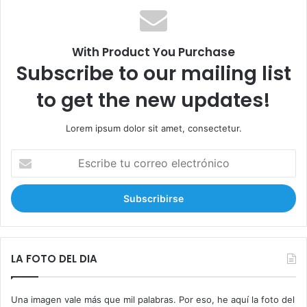
a
r
:
With Product You Purchase
Subscribe to our mailing list
to get the new updates!
Lorem ipsum dolor sit amet, consectetur.
E
s
c
r
i
b
e
t
LA FOTO DEL DIA
u
c
Una imagen vale más que mil palabras. Por eso, he aquí la foto del
o