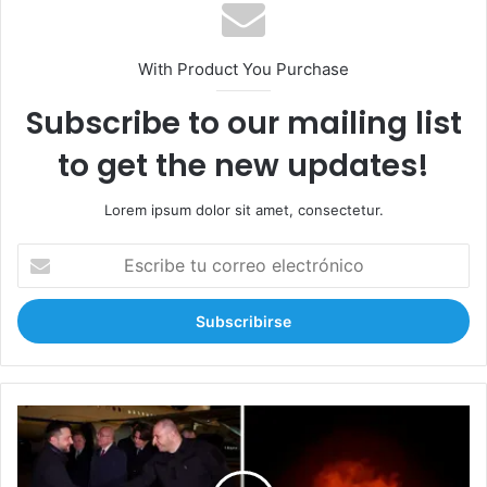
With Product You Purchase
Subscribe to our mailing list
to get the new updates!
Lorem ipsum dolor sit amet, consectetur.
E
s
c
r
i
b
e
t
Z
u
e
c
l
o
e