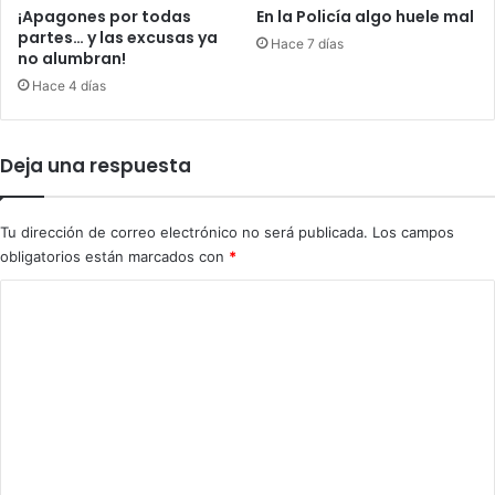
d
c
¡Apagones por todas
En la Policía algo huele mal
e
i
partes… y las excusas ya
Hace 7 días
c
e
no alumbran!
o
r
Hace 4 días
r
a
r
p
u
a
Deja una respuesta
p
r
c
a
i
"
Tu dirección de correo electrónico no será publicada.
Los campos
ó
f
obligatorios están marcados con
*
n
a
e
v
C
n
o
o
K
r
i
e
m
e
c
e
v
e
r
n
"
t
l
a
i