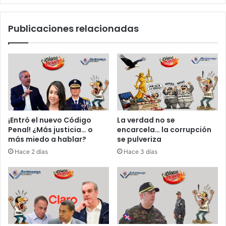
u
p
í
r
Publicaciones relacionadas
a
e
e
s
n
u
m
n
e
t
d
a
i
m
o
a
d
n
¡Entró el nuevo Código
La verdad no se
e
i
Penal! ¿Más justicia… o
encarcela… la corrupción
e
o
más miedo a hablar?
se pulveriza
s
b
Hace 2 días
Hace 3 días
c
r
á
a
n
f
d
i
a
n
l
a
o
n