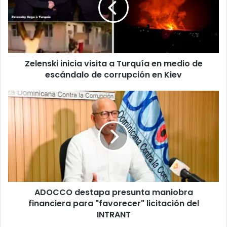
r
n
r
s
e
k
o
i
e
i
l
Zelenski inicia visita a Turquía en medio de
n
e
escándalo de corrupción en Kiev
i
c
c
t
i
A
r
a
D
ó
v
O
n
i
C
i
s
C
c
i
O
o
t
d
a
e
a
s
T
ADOCCO destapa presunta maniobra
t
u
financiera para "favorecer" licitación del
a
r
p
INTRANT
q
a