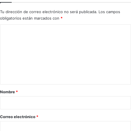
i
f
Tu dirección de correo electrónico no será publicada.
Los campos
i
obligatorios están marcados con
*
c
a
C
n
o
c
o
m
m
e
o
u
n
n
t
"
n
a
o
r
Nombre
*
c
i
a
u
o
t
*
Correo electrónico
*
"
a
l