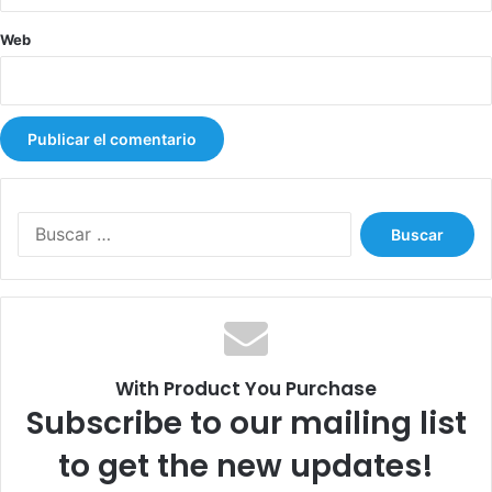
o
Web
s
b
o
l
s
i
l
l
B
o
u
s
s
c
a
r
:
With Product You Purchase
Subscribe to our mailing list
to get the new updates!