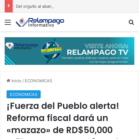
Del orgullo al abandono: el acceso al Hipódromo V Centenario da vergüenza
Menú
B
Inicio
/
ECONOMICAS
ECONOMICAS
¡Fuerza del Pueblo alerta!
Reforma fiscal dará un
«mazazo» de RD$50,000