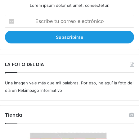
Lorem ipsum dolor sit amet, consectetur.
E
s
c
r
i
b
e
t
LA FOTO DEL DIA
u
c
Una imagen vale más que mil palabras. Por eso, he aquí la foto del
o
r
día en Relámpago Informativo
r
e
o
Tienda
e
l
e
c