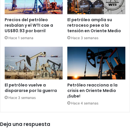
i
D
s
i
i
o
Precios del petróleo
El petróleo amplía su
s
s
resbalan y el WTI cae a
retroceso pese a la
y
US$80.93 por barril
tensión en Oriente Medio
e
Hace 1 semana
Hace 3 semanas
n
l
a
s
c
a
l
l
El petróleo vuelve a
Petróleo reacciona a la
e
dispararse por la guerra
crisis en Oriente Medio
s
¡Sube!
Hace 3 semanas
l
Hace 4 semanas
o
c
a
Deja una respuesta
l