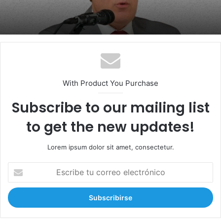
With Product You Purchase
Subscribe to our mailing list
to get the new updates!
Lorem ipsum dolor sit amet, consectetur.
E
s
c
r
i
b