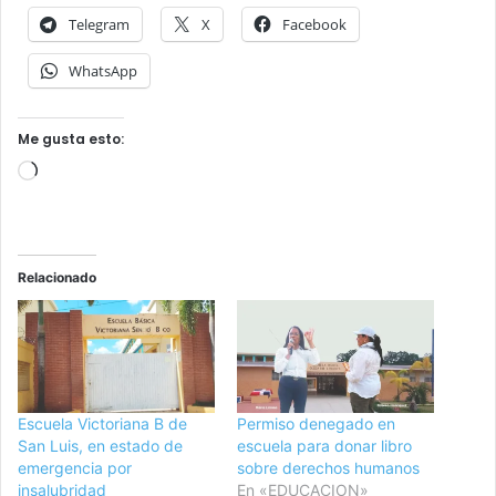
Telegram
X
Facebook
WhatsApp
Me gusta esto:
C
a
r
g
Relacionado
a
n
d
o
.
.
Escuela Victoriana B de
Permiso denegado en
San Luis, en estado de
escuela para donar libro
.
emergencia por
sobre derechos humanos
insalubridad
En «EDUCACION»