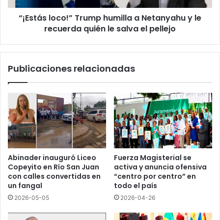
e
o
r
“¡Estás loco!” Trump humilla a Netanyahu y le
c
e
recuerda quién le salva el pellejo
o
c
!
h
”
a
T
Publicaciones relacionadas
e
r
n
u
P
m
e
p
r
h
ú
u
y
m
C
i
o
l
Abinader inauguró Liceo
Fuerza Magisterial se
l
l
Copeyito en Río San Juan
activa y anuncia ofensiva
o
a
con calles convertidas en
“centro por centro” en
m
a
un fangal
todo el país
b
N
2026-05-05
2026-04-26
i
e
a
t