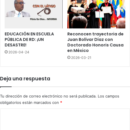
a
n
y
a
h
u
EDUCACIÓN EN ESCUELA
Reconocen trayectoria de
y
PÚBLICA DE RD: ¡UN
Juan Bolívar Díaz con
DESASTRE!
Doctorado Honoris Causa
l
en México
e
2026-04-24
r
2026-03-21
e
c
u
Deja una respuesta
e
r
d
Tu dirección de correo electrónico no será publicada.
Los campos
a
obligatorios están marcados con
*
q
u
C
i
o
é
n