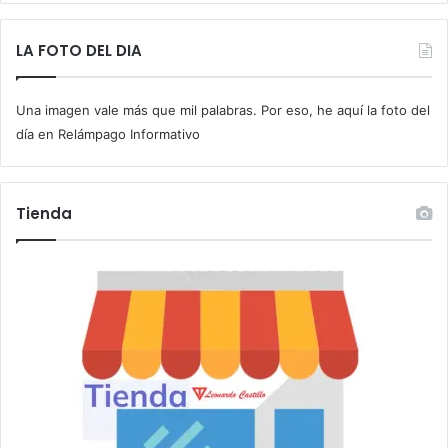
b
e
t
LA FOTO DEL DIA
u
c
Una imagen vale más que mil palabras. Por eso, he aquí la foto del
o
r
día en Relámpago Informativo
r
e
o
Tienda
e
l
e
c
t
r
ó
n
i
c
o