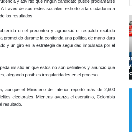
 prudencia y advirtió que ningún candidato puede proclamarse
 A través de sus redes sociales, exhortó a la ciudadanía a
 de los resultados.
¡
E
e
l
l
 obtenida en el preconteo y agradeció el respaldo recibido
h
o
a prometido durante la contienda una política de mano dura
o
r
ado y un giro en la estrategia de seguridad impulsada por el
r
g
Hace 1 día
n
u
¡El horno no está para galletitas!
o
l
Cambios, rumores y un Gobierno
eda insistió en que estos no son definitivos y anunció que
n
l
o
sentado sobre un barril de pólvora
o
o
, alegando posibles irregularidades en el proceso.
e
a
s
l
ma, aunque el Ministerio del Interior reportó más de 2,600
t
a
litos electorales. Mientras avanza el escrutinio, Colombia
á
b
l resultado.
p
a
a
n
r
d
a
o
g
n