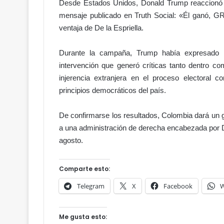
Desde Estados Unidos, Donald Trump reaccionó al
c
mensaje publicado en Truth Social: «Él ganó, 
o
n
ventaja de De la Espriella.
m
i
Durante la campaña, Trump había expresado p
g
intervención que generó críticas tanto dentro co
o
injerencia extranjera en el proceso electoral c
principios democráticos del país.
De confirmarse los resultados, Colombia dará un gir
a una administración de derecha encabezada por De
agosto.
Comparte esto:
Telegram
X
Facebook
W
Me gusta esto: