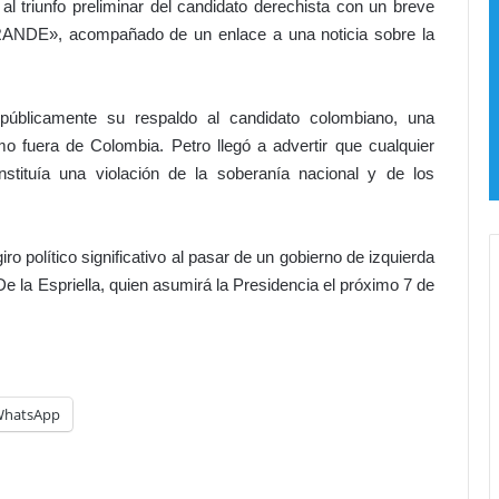
 triunfo preliminar del candidato derechista con un breve
a
o
GRANDE», acompañado de un enlace a una noticia sobre la
l
:
l
e
e
l
t
a
úblicamente su respaldo al candidato colombiano, una
i
c
mo fuera de Colombia. Petro llegó a advertir que cualquier
t
c
onstituía una violación de la soberanía nacional y de los
a
e
s
s
!
o
C
a
o político significativo al pasar de un gobierno de izquierda
a
l
 la Espriella, quien asumirá la Presidencia el próximo 7 de
m
b
i
i
p
o
ó
s
d
,
r
hatsApp
r
o
u
m
o