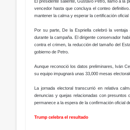
El presidente saliente, Gustavo Petro, llamó a la
vencedor hasta que concluya el conteo definitivo.
mantener la calma y esperar la certificación oficial
D
i
o
Por su parte, De la Espriella celebró la ventaja
s
durante la campaña. El dirigente conservador habí
c
contra el crimen, la reducción del tamaño del Est
e
gobierno de Petro.
l
 al Poder
e
ento de
Hace 15 horas
Aunque reconoció los datos preliminares, Iván Cep
b
stitucional
Dios celebró en grande conmig
r
su equipo impugnará unas 33,000 mesas electorales
ó
e
La jornada electoral transcurrió en relativa cal
n
denuncias y quejas relacionadas con presuntos de
g
permanece a la espera de la confirmación oficial de
r
a
n
Trump celebra el resultado
d
e