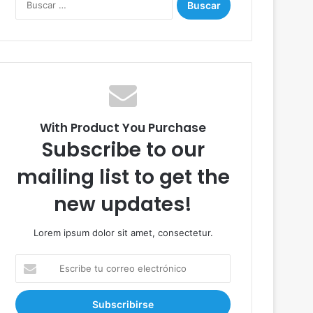
u
s
c
a
r
:
With Product You Purchase
Subscribe to our
mailing list to get the
new updates!
Lorem ipsum dolor sit amet, consectetur.
E
s
c
r