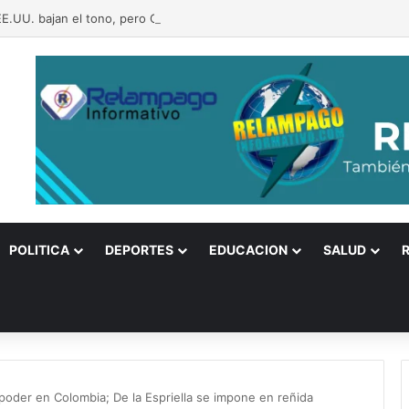
 EE.UU. bajan el tono, pero Ormuz sigue como una bomba a punto de est
POLITICA
DEPORTES
EDUCACION
SALUD
 poder en Colombia; De la Espriella se impone en reñida