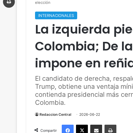
elección
INTERNACIONALES
La izquierda pi
Colombia; De la 
impone en reñid
El candidato de derecha, respa
Trump, obtiene una ventaja mín
contienda presidencial más cer
Colombia.
Redaccion Central
2026-06-22
Facebook
X
Compartir por correo electrónico
Imprimir
Compartir