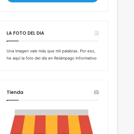
i
b
e
t
u
LA FOTO DEL DIA
c
o
r
Una imagen vale más que mil palabras. Por eso,
r
he aquí la foto del día en Relámpago Informativo
e
o
e
l
e
c
Tienda
t
r
ó
n
i
c