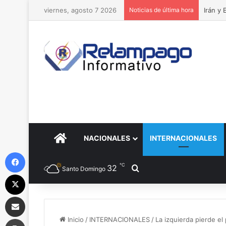
viernes, agosto 7 2026
Noticias de última hora
Irán y
PORTADA
NACIONALES
INTERNACIONALES
Facebook
℃
32
Buscar por
Santo Domingo
X
Compartir por correo electrónico
Imprimir
Inicio
/
INTERNACIONALES
/
La izquierda pierde el