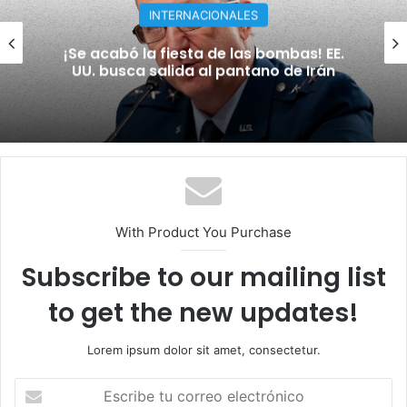
INTERNACIONALES
Rusia y Ucrania llevan la guerra hasta
sus instalaciones económicas y militares
With Product You Purchase
Subscribe to our mailing list
to get the new updates!
Lorem ipsum dolor sit amet, consectetur.
E
s