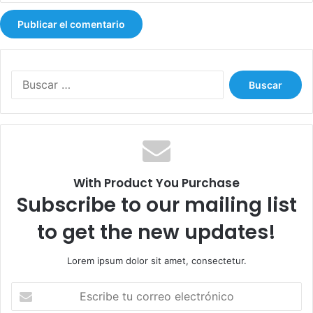
B
u
s
c
a
r
:
With Product You Purchase
Subscribe to our mailing list
to get the new updates!
Lorem ipsum dolor sit amet, consectetur.
E
s