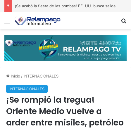
¡Se acabó la fiesta de las bombas! EE. UU. busca salida al pantano de Irán
Menú
B
Inicio
/
INTERNACIONALES
INTERNACIONALES
¡Se rompió la tregua!
Oriente Medio vuelve a
arder entre misiles, petróleo