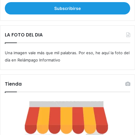
c
r
i
b
e
t
LA FOTO DEL DIA
u
c
Una imagen vale más que mil palabras. Por eso, he aquí la foto del
o
r
día en Relámpago Informativo
r
e
o
Tienda
e
l
e
c
t
r
ó
n