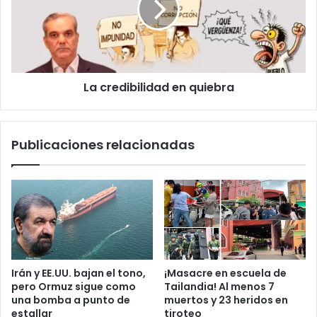
i
c
e
c
h
d
o
e
i
z
b
b
i
a
La credibilidad en quiebra
l
i
i
l
d
a
a
Publicaciones relacionadas
n
d
u
e
n
n
b
q
o
u
l
i
e
e
r
b
o
r
Irán y EE.UU. bajan el tono,
¡Masacre en escuela de
e
a
pero Ormuz sigue como
Tailandia! Al menos 7
l
una bomba a punto de
muertos y 23 heridos en
e
estallar
tiroteo