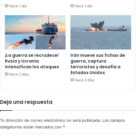
c
Hace 1 día
Hace 1 día
t
o
r
a
l
;
P
e
¡La guerra se recrudece!
Irán mueve sus fichas de
r
Rusia y Ucrania
guerra, captura
intensifican los ataques
terroristas y desafía a
ú
Estados Unidos
s
Hace 2 días
i
Hace 2 días
g
u
e
Deja una respuesta
s
i
n
Tu dirección de correo electrónico no será publicada.
Los campos
p
obligatorios están marcados con
*
r