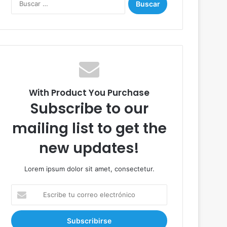
u
s
c
a
r
:
With Product You Purchase
Subscribe to our
mailing list to get the
new updates!
Lorem ipsum dolor sit amet, consectetur.
E
s
c
r