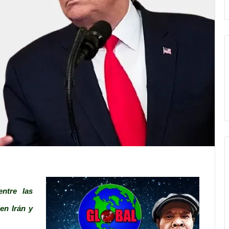
ntre las
en Irán y