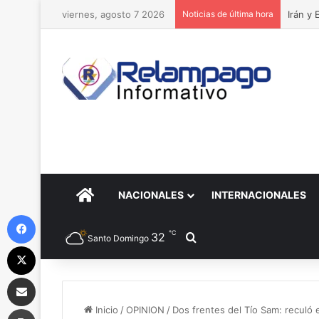
viernes, agosto 7 2026
Noticias de última hora
Irán y
PORTADA
NACIONALES
INTERNACIONALES
Facebook
℃
32
Buscar por
Santo Domingo
X
Compartir por correo electrónico
Imprimir
Inicio
/
OPINION
/
Dos frentes del Tío Sam: reculó e