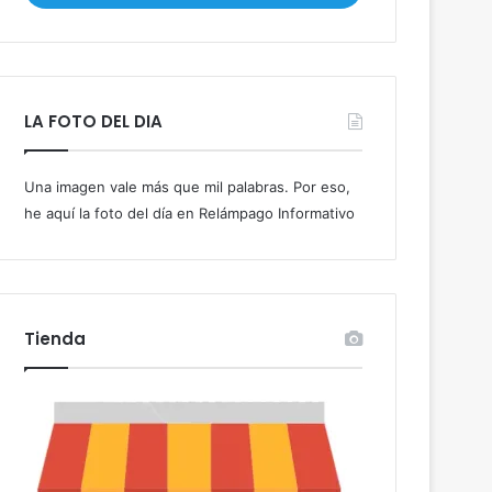
i
b
e
t
u
LA FOTO DEL DIA
c
o
r
Una imagen vale más que mil palabras. Por eso,
r
he aquí la foto del día en Relámpago Informativo
e
o
e
l
e
c
Tienda
t
r
ó
n
i
c