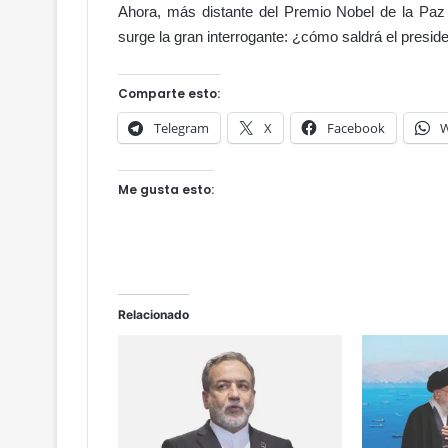
Ahora, más distante del Premio Nobel de la Paz
surge la gran interrogante: ¿cómo saldrá el presid
D
i
Comparte esto:
o
s
Telegram
X
Facebook
W
c
e
l
Me gusta esto:
 al Poder
e
ento de
Hace 13 horas
b
stitucional
Dios celebró en grande conmig
r
ó
e
n
Relacionado
g
r
a
n
d
e