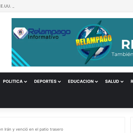
 EE.UU. bajan el tono, pero Ormuz sigue como una bomba a punto de est
POLITICA
DEPORTES
EDUCACION
SALUD
n Irán y venció en el patio trasero