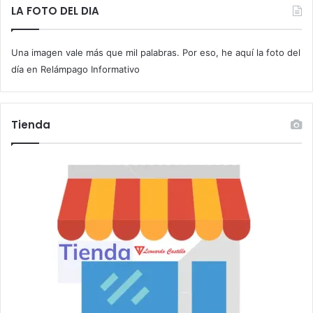
t
LA FOTO DEL DIA
u
c
Una imagen vale más que mil palabras. Por eso, he aquí la foto del
o
r
día en Relámpago Informativo
r
e
o
Tienda
e
l
e
c
t
r
ó
n
i
c
o