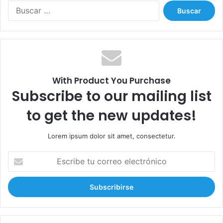
B
u
s
c
a
r
:
With Product You Purchase
Subscribe to our mailing list
to get the new updates!
Lorem ipsum dolor sit amet, consectetur.
E
s
c
r
i
b
e