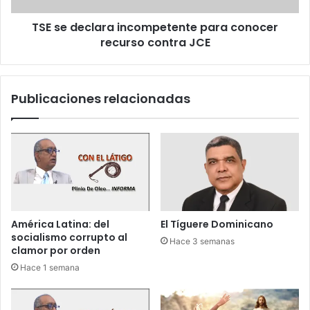
r
l
b
TSE se declara incompetente para conocer
a
ó
recurso contra JCE
r
n
a
y
i
d
n
Publicaciones relacionadas
e
c
s
o
t
m
r
p
u
e
y
t
e
e
n
n
v
t
América Latina: del
El Tíguere Dominicano
a
e
socialismo corrupto al
Hace 3 semanas
r
p
clamor por orden
i
a
Hace 1 semana
o
r
s
a
h
c