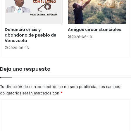
o
o
r
n
n
o
o
c
s
e
Denuncia crisis y
Amigos circunstanciales
e
r
abandono de pueblo de
2026-06-13
n
r
Venezuela
B
e
2026-06-18
o
c
c
u
a
r
Deja una respuesta
C
s
h
o
i
c
Tu dirección de correo electrónico no será publicada.
Los campos
c
o
obligatorios están marcados con
*
a
n
t
C
r
o
a
J
m
C
e