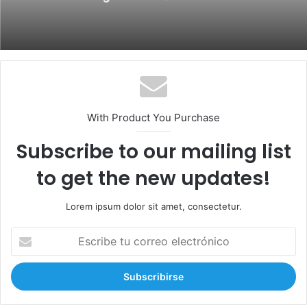
With Product You Purchase
Subscribe to our mailing list
to get the new updates!
Lorem ipsum dolor sit amet, consectetur.
E
s
c
r
i
b