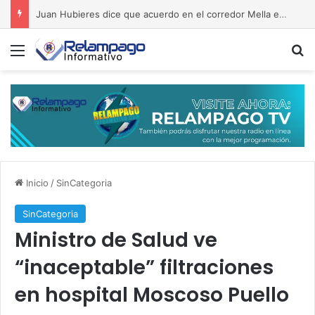
Juan Hubieres dice que acuerdo en el corredor Mella evita conflictos
Menú
B
Inicio
/
SinCategoria
SinCategoria
Ministro de Salud ve
“inaceptable” filtraciones
en hospital Moscoso Puello