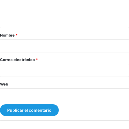
E
n
t
a
r
Nombre
*
i
o
*
Correo electrónico
*
Web