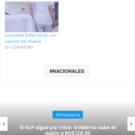
¡Increíble! Enfermeras con
salarios de miseria
En «OPINION»
NACIONALES
SinCategoria
El GLP sigue pa’ rriba; Gobierno sube el
galón a RD$124.30