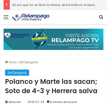
Septiembre de 1965: la memoria que reclama el rescate del edificio Copello
Menú
B
Inicio
/
SinCategoria
SinCategoria
Polanco y Marte las sacan;
Soto de 4-3 y Herrera salva
direccion
2018-07-23
6 minutos de lectura