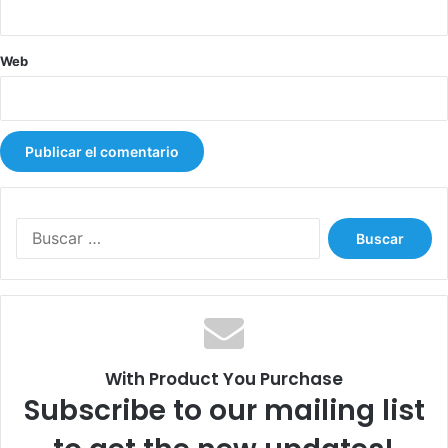
Web
B
u
s
c
a
r
:
With Product You Purchase
Subscribe to our mailing list