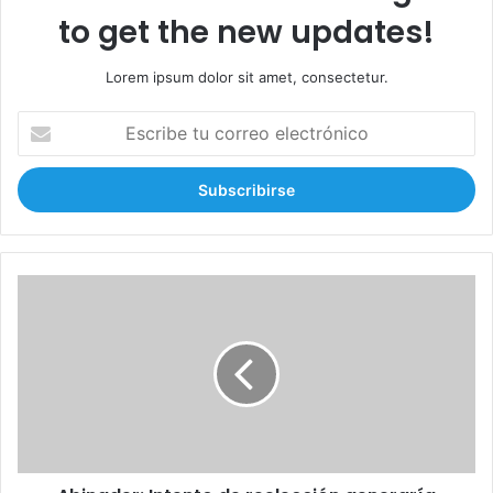
to get the new updates!
Lorem ipsum dolor sit amet, consectetur.
E
s
c
r
i
b
e
t
A
u
b
c
i
o
n
r
a
r
d
e
e
o
r
e
:
l