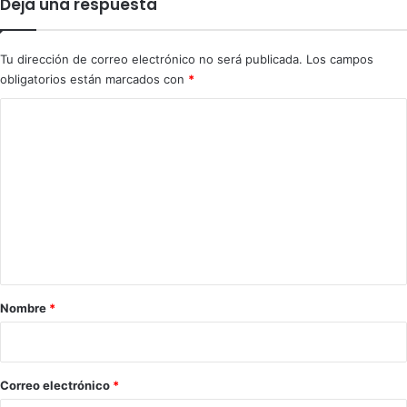
Deja una respuesta
b
l
i
a
l
r
Tu dirección de correo electrónico no será publicada.
Los campos
i
i
obligatorios están marcados con
*
z
o
a
d
C
d
a
o
o
H
r
R
m
e
e
n
R
n
D
t
a
r
Nombre
*
i
o
*
Correo electrónico
*