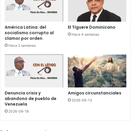
e
i
r
m
a
e
r
r
América Latina: del
El Tíguere Dominicano
í
o
socialismo corrupto al
Hace 4 semanas
a
c
clamor por orden
a
o
Hace 2 semanas
m
n
b
O
i
a
e
k
n
l
t
a
e
n
d
d
Denuncia crisis y
Amigos circunstanciales
e
;
abandono de pueblo de
2026-06-13
s
C
Venezuela
e
a
2026-06-18
s
n
t
d
a
e