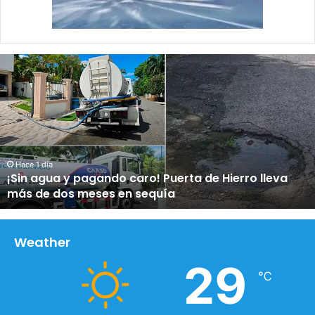
¡
S
i
n
a
g
u
a
Hace 1 día
¡Sin agua y pagando caro! Puerta de Hierro lleva
y
más de dos meses en sequía
p
a
g
a
Weather
n
29
d
℃
o
c
a