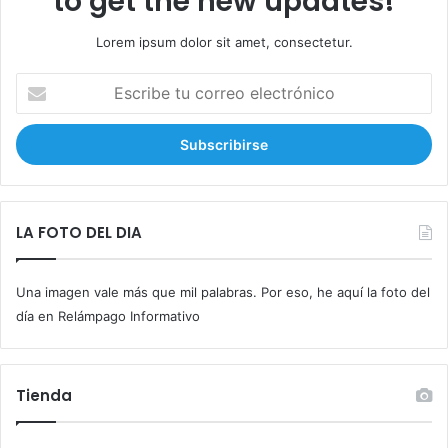
to get the new updates!
Lorem ipsum dolor sit amet, consectetur.
E
s
c
r
i
b
e
t
LA FOTO DEL DIA
u
c
Una imagen vale más que mil palabras. Por eso, he aquí la foto del
o
r
día en Relámpago Informativo
r
e
o
Tienda
e
l
e