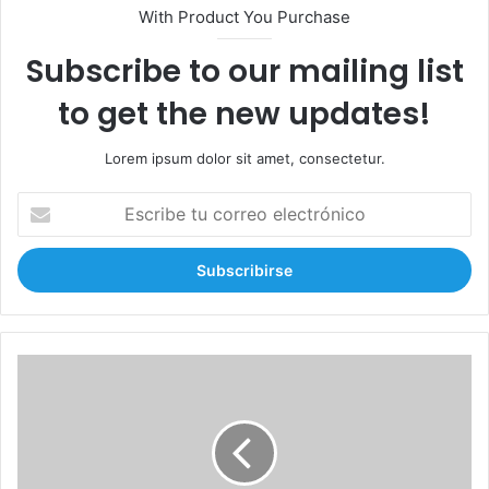
With Product You Purchase
Subscribe to our mailing list
to get the new updates!
Lorem ipsum dolor sit amet, consectetur.
E
s
c
r
i
b
e
t
D
u
I
c
G
o
E
r
S
r
E