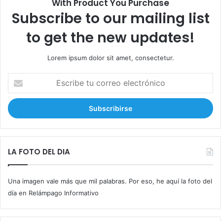
With Product You Purchase
Subscribe to our mailing list
to get the new updates!
Lorem ipsum dolor sit amet, consectetur.
E
s
c
r
i
b
e
t
LA FOTO DEL DIA
u
c
Una imagen vale más que mil palabras. Por eso, he aquí la foto del
o
r
día en Relámpago Informativo
r
e