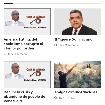
n
e
a
t
l
a
c
c
o
o
h
n
o
m
l
i
América Latina: del
El Tíguere Dominicano
a
n
socialismo corrupto al
Hace 3 semanas
b
i
clamor por orden
o
s
Hace 1 semana
r
t
d
r
o
o
d
p
e
a
m
r
o
a
t
g
Denuncia crisis y
Amigos circunstanciales
o
u
abandono de pueblo de
2026-06-13
c
a
Venezuela
i