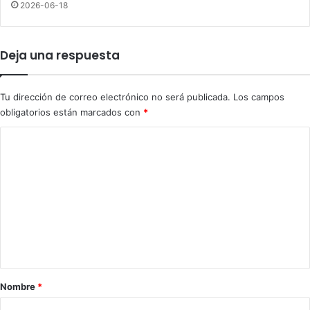
y
2026-06-18
c
o
l
a
e
b
Deja una respuesta
t
o
a
r
c
d
Tu dirección de correo electrónico no será publicada.
Los campos
o
o
obligatorios están marcados con
*
n
m
C
e
o
n
o
m
r
e
e
n
n
b
t
r
a
a
z
r
Nombre
*
o
i
s