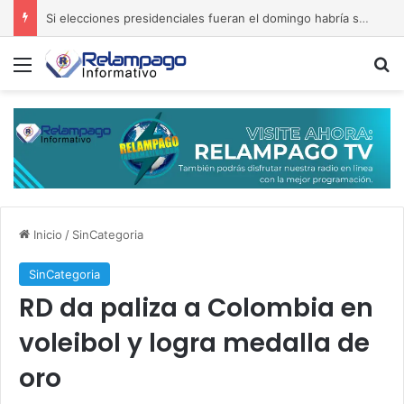
Si elecciones presidenciales fueran el domingo habría segunda ronda
Menú
B
Inicio
/
SinCategoria
SinCategoria
RD da paliza a Colombia en
voleibol y logra medalla de
oro