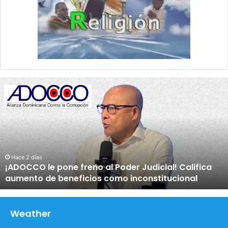
¡
A
D
O
C
C
O
l
Hace 2 días
¡ADOCCO le pone freno al Poder Judicial! Califica
e
aumento de beneficios como inconstitucional
p
o
n
e
Weather
f