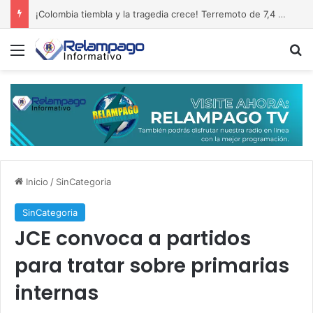
¡Colombia tiembla y la tragedia crece! Terremoto de 7,4 deja 111 muertos y una estela de destrucción
Menú
B
Inicio
/
SinCategoria
SinCategoria
JCE convoca a partidos
para tratar sobre primarias
internas