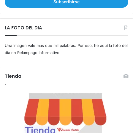
r
i
b
e
t
LA FOTO DEL DIA
u
c
Una imagen vale más que mil palabras. Por eso, he aquí la foto del
o
r
día en Relámpago Informativo
r
e
o
Tienda
e
l
e
c
t
r
ó
n
i
c