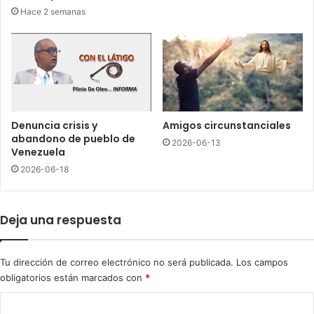
m
T
Hace 2 semanas
í
T
r
e
e
n
z
u
n
b
a
ñ
Denuncia crisis y
Amigos circunstanciales
o
abandono de pueblo de
2026-06-13
d
Venezuela
e
2026-06-18
l
a
E
Deja una respuesta
m
b
a
Tu dirección de correo electrónico no será publicada.
Los campos
j
obligatorios están marcados con
*
a
d
C
a