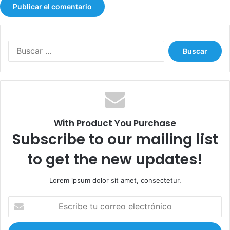
B
u
s
c
a
r
:
With Product You Purchase
Subscribe to our mailing list
to get the new updates!
Lorem ipsum dolor sit amet, consectetur.
E
s
c