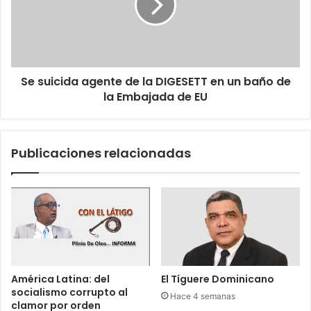
i
c
i
c
a
c
o
s
i
o
d
a
a
s
Se suicida agente de la DIGESETT en un baño de
a
e
la Embajada de EU
g
s
e
i
n
n
t
Publicaciones relacionadas
a
e
t
d
o
e
Y
l
u
a
n
D
i
I
o
G
l
E
América Latina: del
El Tíguere Dominicano
R
S
socialismo corrupto al
Hace 4 semanas
a
E
clamor por orden