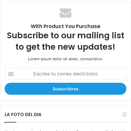
c
a
r
:
With Product You Purchase
Subscribe to our mailing list
to get the new updates!
Lorem ipsum dolor sit amet, consectetur.
E
s
c
r
i
b
e
t
LA FOTO DEL DIA
u
c