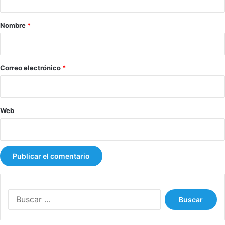
a
r
Nombre
*
i
o
*
Correo electrónico
*
Web
B
u
s