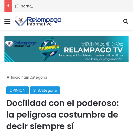
¡El horno no está para galletitas! Cambios, rumores y un Gobierno sentado sobre un barril de pólvora
Menú
B
Inicio
/
SinCategoria
OPINION
SinCategoria
Docilidad con el poderoso:
la peligrosa costumbre de
decir siempre sí