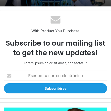
With Product You Purchase
Subscribe to our mailing list
to get the new updates!
Lorem ipsum dolor sit amet, consectetur.
E
s
c
r
i
b
e
t
G