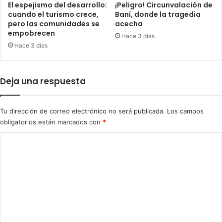
l
El espejismo del desarrollo:
¡Peligro! Circunvalación de
i
cuando el turismo crece,
Baní, donde la tragedia
pero las comunidades se
acecha
c
empobrecen
í
Hace 3 días
a
Hace 3 días
s
?
Deja una respuesta
Tu dirección de correo electrónico no será publicada.
Los campos
obligatorios están marcados con
*
C
o
m
e
n
t