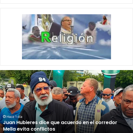
J
u
a
n
H
u
b
i
Hace 1 día
Juan Hubieres dice que acuerdo en el corredor
e
Mella evita conflictos
r