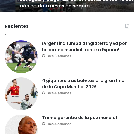
más de dos meses en sequía
p
a
g
a
Recientes
n
d
¡Argentina tumba a Inglaterra y va por
o
la corona mundial frente a España!
c
a
Hace 3 semanas
r
o
!
4 gigantes tras boletos a la gran final
P
de la Copa Mundial 2026
u
Hace 4 semanas
e
r
t
a
Trump garantía de la paz mundial
d
Hace 4 semanas
e
H