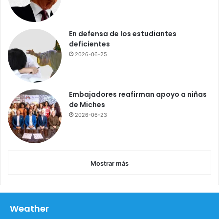
i
e
r
En defensa de los estudiantes
r
deficientes
o
2026-06-25
l
l
e
v
Embajadores reafirman apoyo a niñas
a
de Miches
m
2026-06-23
á
s
d
e
d
Mostrar más
o
s
m
e
Weather
s