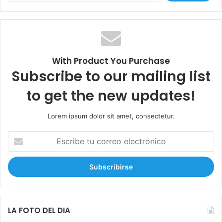
u
s
e
c
r
a
t
r
a
:
a
With Product You Purchase
u
Subscribe to our mailing list
n
a
to get the new updates!
l
t
Lorem ipsum dolor sit amet, consectetur.
o
e
E
l
s
f
c
u
r
e
i
g
b
o
e
e
t
LA FOTO DEL DIA
n
u
G