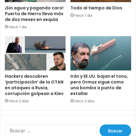
t
¡Sin agua y pagando caro!
Todo al tiempo de Dios
a
Puerta de Hierro lleva más
Hace 1 día
d
de dos meses en sequía
e
Hace 1 día
m
e
d
i
a
d
o
r
Hackers descubren
Irán y EE.UU. bajan el tono,
e
‘participación’ de la OTAN
pero Ormuz sigue como
s
en ataques a Rusia,
una bomba a punto de
corrupción golpean a Kiev
estallar
a
b
Hace 2 días
Hace 2 días
r
e
l
a
B
p
u