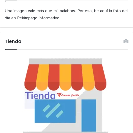
c
a
Una imagen vale más que mil palabras. Por eso, he aquí la foto del
o
z
r
día en Relámpago Informativo
a
r
e
o
Tienda
e
l
e
c
t
r
ó
n
i
c
o