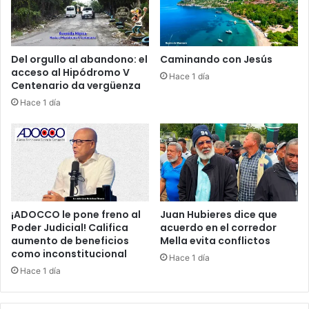
a
m
b
r
Del orgullo al abandono: el
Caminando con Jesús
u
acceso al Hipódromo V
Hace 1 día
n
Centenario da vergüenza
a
Hace 1 día
y
d
e
s
n
u
t
r
¡ADOCCO le pone freno al
Juan Hubieres dice que
i
Poder Judicial! Califica
acuerdo en el corredor
c
aumento de beneficios
Mella evita conflictos
como inconstitucional
i
Hace 1 día
ó
Hace 1 día
n
e