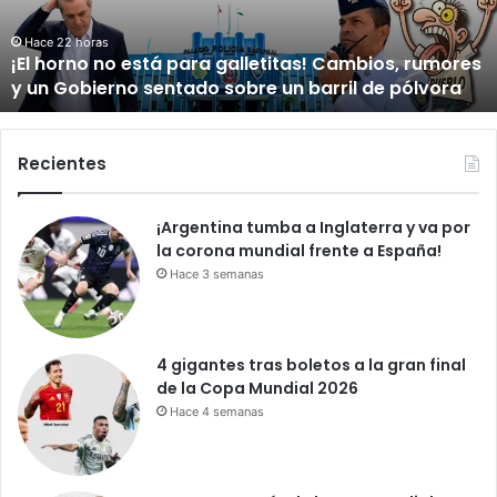
u
l
Hace 1 día
Del orgullo al abandono: el acceso al Hipódromo V
l
Centenario da vergüenza
o
a
l
a
Recientes
b
a
¡Argentina tumba a Inglaterra y va por
n
la corona mundial frente a España!
d
o
Hace 3 semanas
n
o
:
4 gigantes tras boletos a la gran final
e
de la Copa Mundial 2026
l
Hace 4 semanas
a
c
c
e