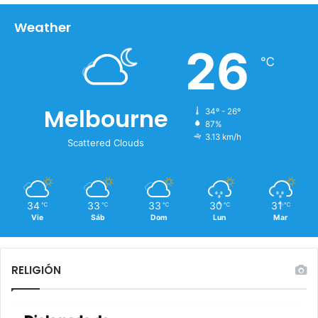
r
i
Weather
o
d
26
℃
a
v
e
r
Melbourne
34º - 26º
g
87%
ü
3.13 km/h
Scattered Clouds
e
n
z
a
34
33
33
30
31
℃
℃
℃
℃
℃
Vie
Sáb
Dom
Lun
Mar
RELIGIÓN