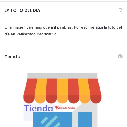
e
t
LA FOTO DEL DIA
u
c
Una imagen vale más que mil palabras. Por eso, he aquí la foto del
o
r
día en Relámpago Informativo
r
e
o
Tienda
e
l
e
c
t
r
ó
n
i
c
o