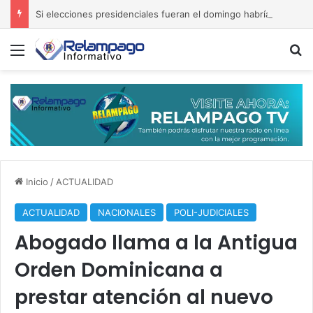
Si elecciones presidenciales fueran el domingo habría segunda ronda
Menú
B
Inicio
/
ACTUALIDAD
ACTUALIDAD
NACIONALES
POLI-JUDICIALES
Abogado llama a la Antigua
Orden Dominicana a
prestar atención al nuevo