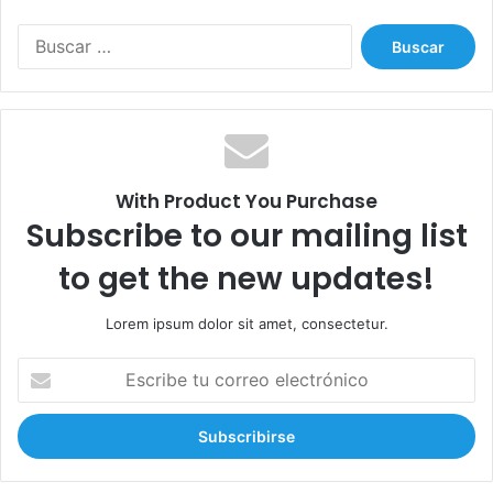
n
G
B
a
u
z
s
a
c
a
r
:
With Product You Purchase
Subscribe to our mailing list
to get the new updates!
Lorem ipsum dolor sit amet, consectetur.
E
s
c
r
i
b