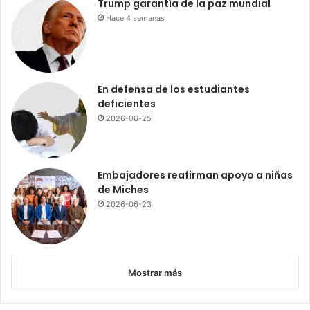
Trump garantía de la paz mundial
s
Hace 4 semanas
o
a
l
H
i
En defensa de los estudiantes
p
deficientes
ó
2026-06-25
d
r
o
m
Embajadores reafirman apoyo a niñas
o
de Miches
V
2026-06-23
C
e
n
t
e
Mostrar más
n
a