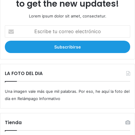
to get the new updates!
Lorem ipsum dolor sit amet, consectetur.
E
s
c
r
i
b
e
t
LA FOTO DEL DIA
u
c
Una imagen vale más que mil palabras. Por eso, he aquí la foto del
o
r
día en Relámpago Informativo
r
e
o
Tienda
e
l