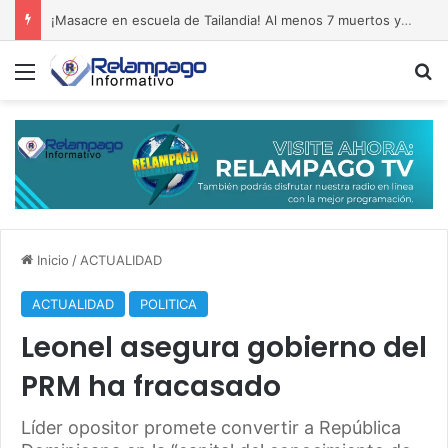
Si elecciones presidenciales fueran el domingo habría segunda ronda
Menú
B
Inicio
/
ACTUALIDAD
ACTUALIDAD
POLITICA
Leonel asegura gobierno del
PRM ha fracasado
Líder opositor promete convertir a República