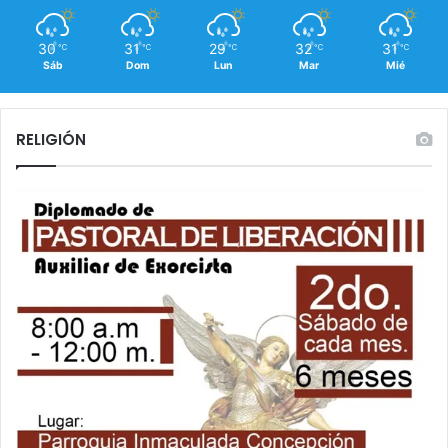
30
31
29
32
31
℃
℃
℃
℃
℃
Sáb
Dom
Lun
Mar
Mié
RELIGIÓN