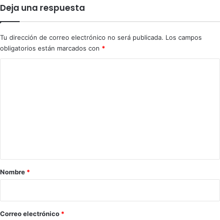
Deja una respuesta
Tu dirección de correo electrónico no será publicada.
Los campos
obligatorios están marcados con
*
C
o
m
e
n
t
a
r
Nombre
*
i
o
*
Correo electrónico
*