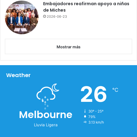
Embajadores reafirman apoyo a niñas
de Miches
2026-06-23
Mostrar más
Weather
26
℃
Melbourne
30º - 25º
79%
3.13 km/h
Lluvia Ligera