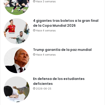
d
Hace 3 semanas
e
c
o
4 gigantes tras boletos a la gran final
n
de la Copa Mundial 2026
m
Hace 4 semanas
i
g
o
Trump garantía de la paz mundial
Hace 4 semanas
En defensa de los estudiantes
deficientes
2026-06-25