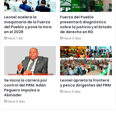
v
i
s
Leonel acelera la
Fuerza del Pueblo
l
maquinaria de la Fuerza
presentará diagnóstico
u
del Pueblo y pone la mira
sobre la justicia y el Estado
m
en el 2028
de derecho en RD
b
Hace 1 día
Hace 3 días
r
a
e
n
e
l
f
u
Se inicia la carrera por
Leonel aprieta la frontera
t
control del PRM; Adán
y pesca dirigentes del PRM
Peguero impulsa a
u
Hace 5 días
Abinader
r
o
Hace 4 días