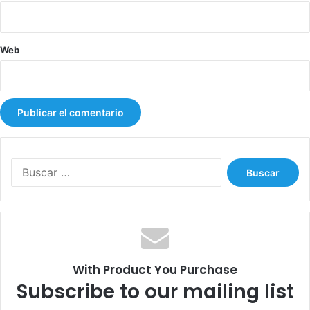
Web
B
u
s
c
a
r
:
With Product You Purchase
Subscribe to our mailing list