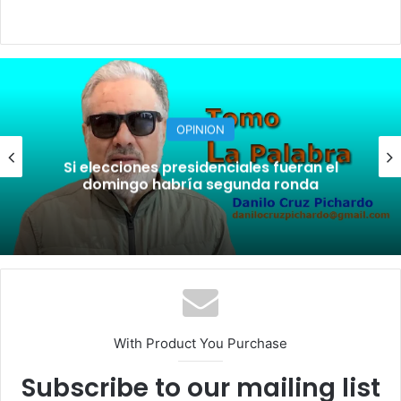
OPINION
ciones presidenciales fueran el
A la som
ngo habría segunda ronda
With Product You Purchase
Subscribe to our mailing list