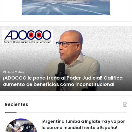
D
i
o
s
c
e
l
e
alifica
b
Hace 1 día
onal
Dios celebró en grande conmigo
r
ó
e
n
Recientes
g
r
¡Argentina tumba a Inglaterra y va por
a
la corona mundial frente a España!
n