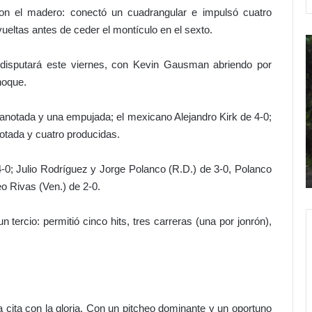
on el madero: conectó un cuadrangular e impulsó cuatro
vueltas antes de ceder el montículo en el sexto.
D
e
a
e disputará este viernes, con Kevin Gausman abriendo por
l
hoque.
o
i
r
n
g
a
a anotada y una empujada; el mexicano Alejandro Kirk de 4-0;
Hace 3 horas
u
n
otada y cuatro producidas.
Del orgullo al abandono: el acceso al
l
d
¿Más
Hipódromo V Centenario da
l
o
0; Julio Rodríguez y Jorge Polanco (R.D.) de 3-0, Polanco
?
vergüenza
o
c
o Rivas (Ven.) de 2-0.
a
o
l
n
a
J
 tercio: permitió cinco hits, tres carreras (una por jonrón),
b
e
a
s
n
ú
d
s
o
n
cita con la gloria. Con un pitcheo dominante y un oportuno