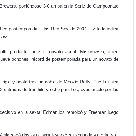
o
 Brewers, poniéndose 3-0 arriba en la Serie de Campeonato
:
e
l
0-3 en postemporada —los Red Sox de 2004— y todo indica
a
c
 vez.
c
e
o productor ante el novato Jacob Misiorowski, quien
s
ueve ponches, récord de postemporada para un novato de
o
a
l
H
riple y anotó tras un doble de Mookie Betts. Fue la única
i
.2 entradas de tres hits y ocho ponches, ovacionado por los
p
ó
d
r
e decisivo en la sexta; Edman los remolcó y Freeman luego
o
m
o
 Vesia sacó dos outs para llevarse su segunda victoria, y el