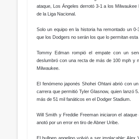
P
ataque, Los Ángeles derrotó 3-1 a los Milwaukee
e
de la Liga Nacional.
n
a
Solo un equipo en la historia ha remontado un 
l
!
que los Dodgers no serán los que lo permitan esta
¿
M
Tommy Edman rompió el empate con un sencill
á
deslumbró con una recta de más de 100 mph y n
s
Milwaukee.
j
u
s
El fenómeno japonés Shohei Ohtani abrió con un t
t
carrera que permitió Tyler Glasnow, quien lanzó 5
i
más de 51 mil fanáticos en el Dodger Stadium.
c
i
a
Will Smith y Freddie Freeman iniciaron el ataqu
…
anotó por un error en tiro de Abner Uribe.
o
m
El bullpen angelino volvió a ser implacable: Alex