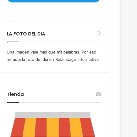
i
b
e
t
u
LA FOTO DEL DIA
c
o
r
Una imagen vale más que mil palabras. Por eso,
r
he aquí la foto del día en Relámpago Informativo
e
o
e
l
e
c
Tienda
t
r
ó
n
i
c