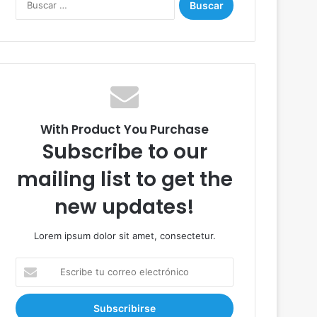
u
s
c
a
r
:
With Product You Purchase
Subscribe to our
mailing list to get the
new updates!
Lorem ipsum dolor sit amet, consectetur.
E
s
c
r