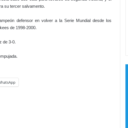
V
ra su tercer salvamento.
C
e
n
ampeón defensor en volver a la Serie Mundial desde los
t
ankees de 1998-2000.
e
n
 de 3-0.
a
r
i
empujada.
o
d
a
v
hatsApp
e
r
g
ü
e
n
z
a