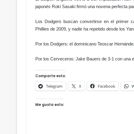
á
japonés Roki Sasaki firmó una novena perfecta pa
s
m
i
Los Dodgers buscan convertirse en el primer c
e
Phillies de 2009, y nadie ha repetido desde los Y
d
o
Por los Dodgers: el dominicano Teoscar Hernández
a
h
a
Por los Cerveceros: Jake Bauers de 3-1 con una 
b
l
Comparte esto:
a
r
Telegram
X
Facebook
W
?
Me gusta esto: