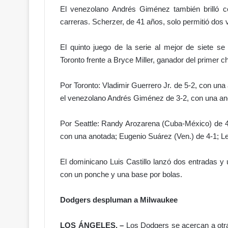
El venezolano Andrés Giménez también brilló c
carreras. Scherzer, de 41 años, solo permitió dos 
¡
E
El quinto juego de la serie al mejor de siete s
n
Toronto frente a Bryce Miller, ganador del primer c
t
r
ó
Por Toronto: Vladimir Guerrero Jr. de 5-2, con un
e
el venezolano Andrés Giménez de 3-2, con una an
Hace 20 horas
l
¡Entró el nuevo Código Penal! 
n
Por Seattle: Randy Arozarena (Cuba-México) de 4-
justicia… o más miedo a hablar
u
con una anotada; Eugenio Suárez (Ven.) de 4-1; Le
e
v
o
El dominicano Luis Castillo lanzó dos entradas y un
C
con un ponche y una base por bolas.
ó
d
Dodgers despluman a Milwaukee
i
g
o
LOS ÁNGELES. –
Los Dodgers se acercan a otra 