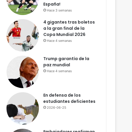
l
España!
P
Hace 3 semanas
o
4 gigantes tras boletos
d
a la gran final de la
e
Copa Mundial 2026
r
J
Hace 4 semanas
u
d
Trump garantía de la
i
paz mundial
c
Hace 4 semanas
i
a
l
!
En defensa de los
C
estudiantes deficientes
a
2026-06-25
l
i
f
i
Embajadores reafirman