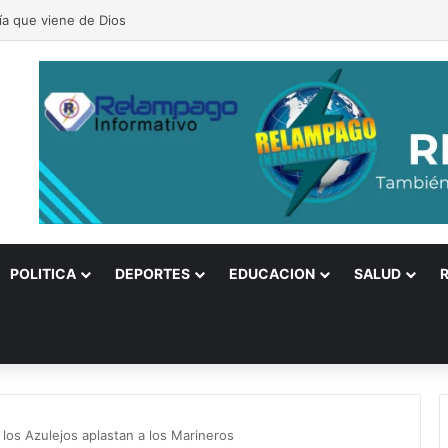
alle despega hacia el desarrollo, el turismo y las inversiones sanas
POLITICA
DEPORTES
EDUCACION
SALUD
y los Azulejos aplastan a los Marineros