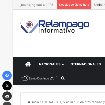
jueves, agosto 6 2026
Noticias de última hora
Hondo V
PORTADA
NACIONALES
INTERNACIONALES
Facebook
℃
25
Buscar por
Santo Domingo
X
Compartir por correo electrónico
Imprimir
Inicio
/
ACTUALIDAD
/
Vladimir Jr. da otro tablazo 