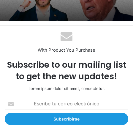
With Product You Purchase
Subscribe to our mailing list
to get the new updates!
Lorem ipsum dolor sit amet, consectetur.
E
s
c
r
i
b