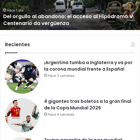
n
d
o
Hace 1 día
Caminando con Jesús
c
o
n
J
Recientes
e
s
¡Argentina tumba a Inglaterra y va por
ú
la corona mundial frente a España!
s
Hace 3 semanas
4 gigantes tras boletos a la gran final
de la Copa Mundial 2026
Hace 4 semanas
Trump garantía de la paz mundial