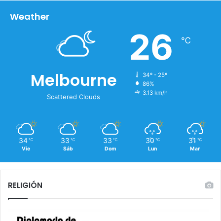
Weather
26
℃
Melbourne
34º - 25º
86%
3.13 km/h
Scattered Clouds
34
33
33
30
31
℃
℃
℃
℃
℃
Vie
Sáb
Dom
Lun
Mar
RELIGIÓN