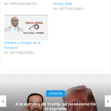
En «PROVINCIALES»
Hondo Valle
En «ACTUALIDAD»
¡Sangre y drogas en la
frontera!
En «ACTUALIDAD»
OPINION
¿Cárcel y devolución del dinero? El país
exige ambas cosas