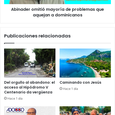
”
o
:
Abinader omitió mayoría de problemas que
m
c
aquejan a dominicanos
i
r
t
e
i
c
ó
Publicaciones relacionadas
e
m
l
a
a
y
t
o
e
r
n
í
s
a
i
d
ó
e
Del orgullo al abandono: el
Caminando con Jesús
n
p
acceso al Hipódromo V
Hace 1 día
e
r
Centenario da vergüenza
n
o
Hace 1 día
M
b
e
l
d
e