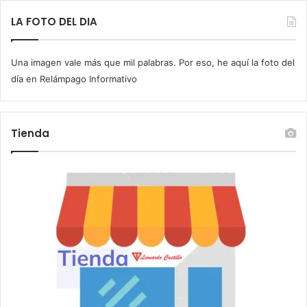
e
t
LA FOTO DEL DIA
u
c
Una imagen vale más que mil palabras. Por eso, he aquí la foto del
o
r
día en Relámpago Informativo
r
e
o
Tienda
e
l
e
c
t
r
ó
n
i
c
o