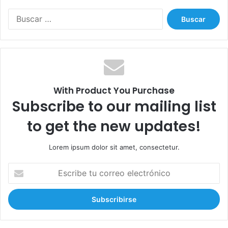
B
u
s
c
a
r
:
With Product You Purchase
Subscribe to our mailing list
to get the new updates!
Lorem ipsum dolor sit amet, consectetur.
E
s
c
r
i
b