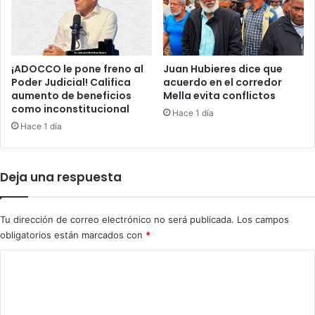
i
m
o
a
O
s
r
q
i
u
¡ADOCCO le pone freno al
Juan Hubieres dice que
e
e
Poder Judicial! Califica
acuerdo en el corredor
n
a
aumento de beneficios
Mella evita conflictos
t
como inconstitucional
q
Hace 1 día
e
u
Hace 1 día
e
j
a
Deja una respuesta
n
a
d
Tu dirección de correo electrónico no será publicada.
Los campos
o
obligatorios están marcados con
*
m
i
C
n
o
i
c
m
a