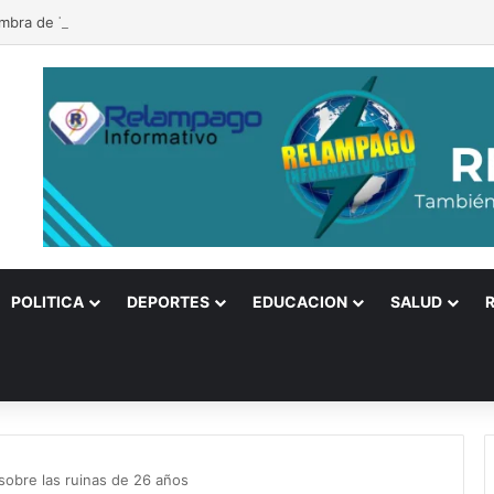
ombra de Trump, se posesiona De la Espriella
POLITICA
DEPORTES
EDUCACION
SALUD
 sobre las ruinas de 26 años