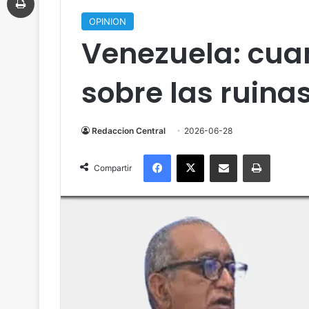
OPINION
Venezuela: cuand
sobre las ruina
Redaccion Central
2026-06-28
Facebook
X
Compartir por correo electrónico
Imprimir
Compartir