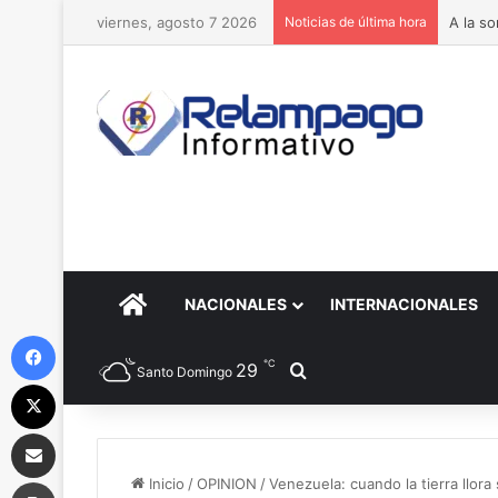
viernes, agosto 7 2026
Noticias de última hora
A la s
PORTADA
NACIONALES
INTERNACIONALES
Facebook
℃
29
Buscar por
Santo Domingo
X
Compartir por correo electrónico
Imprimir
Inicio
/
OPINION
/
Venezuela: cuando la tierra llora