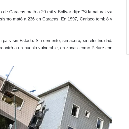
o
r
o de Caracas mató a 20 mil y Bolívar dijo: “Si la naturaleza
e
o sismo mató a 236 en Caracas. En 1997, Cariaco tembló y
s
y
u
n
n país sin Estado. Sin cemento, sin acero, sin electricidad.
contró a un pueblo vulnerable, en zonas como Petare con
o
b
i
e
r
n
o
s
e
n
t
a
d
o