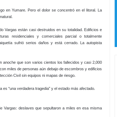
c
a
o
l
go en Yumare. Pero el dolor se concentró en el litoral. La
n
l
natural.
m
e
i
t
do Vargas están casi destruidos en su totalidad. Edificios e
g
i
o
t
turas residenciales y comerciales parcial o totalmente
a
iquetía sufrió serios daños y está cerrado. La autopista
s
!
n anoche que son varios cientos los fallecidos y casi 2,000
a
 con miles de personas aún debajo de escombros y edificios
b
otección Civil sin equipos ni mapas de riesgo.
i
o
a es “una verdadera tragedia” y el estado más afectado.
s
,
r
u
 de Vargas: deslaves que sepultaron a miles en esa misma