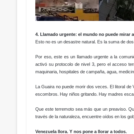
o
m
o
i
n
4. Llamado urgente: el mundo no puede mirar a
c
Esto no es un desastre natural. Es la suma de dos c
o
n
s
Por eso, este es un llamado urgente a la comuni
t
activó su protocolo de nivel 3, pero el acceso ter
i
maquinaria, hospitales de campaña, agua, medicin
t
u
La Guaira no puede morir dos veces. El litoral de
c
i
escombros. Hay niños gritando. Hay madres esca
o
n
Que este terremoto sea más que un preaviso. Que 
a
través de la naturaleza, encuentre oídos en los go
l
Venezuela llora. Y nos pone a llorar a todos.