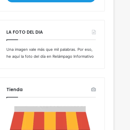
i
b
e
t
u
LA FOTO DEL DIA
c
o
r
Una imagen vale más que mil palabras. Por eso,
r
he aquí la foto del día en Relámpago Informativo
e
o
e
l
e
c
Tienda
t
r
ó
n
i
c