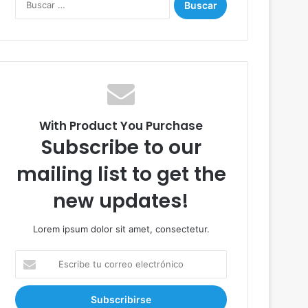
u
s
c
a
r
:
With Product You Purchase
Subscribe to our
mailing list to get the
new updates!
Lorem ipsum dolor sit amet, consectetur.
E
s
c
r