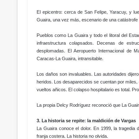
l
P
El epicentro: cerca de San Felipe, Yaracuy, y lue
o
Guaira, una vez más, escenario de una catástrofe 
d
e
Pueblos como La Guaira y todo el litoral del Esta
r
J
infraestructura colapsados. Decenas de estruc
u
desplomadas. El Aeropuerto Internacional de Ma
d
Caracas-La Guaira, intransitable.
i
c
Los daños son invaluables. Las autoridades dijero
i
heridos. Los desaparecidos se cuentan por miles,
a
l
vueltos añicos. El colapso hospitalario es total. Pr
!
C
La propia Delcy Rodríguez reconoció que La Guair
a
l
3. La historia se repite: la maldición de Vargas
i
f
La Guaira conoce el dolor. En 1999, la tragedia
i
franja costera. La historia no olvida.