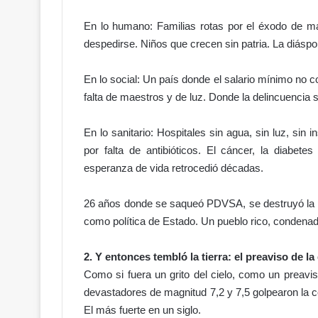
En lo humano: Familias rotas por el éxodo de m
¡
despedirse. Niños que crecen sin patria. La diásp
A
D
En lo social: Un país donde el salario mínimo no 
O
falta de maestros y de luz. Donde la delincuencia 
C
C
Hace 2 días
En lo sanitario: Hospitales sin agua, sin luz, si
O
¡ADOCCO le pone freno al Pode
l
por falta de antibióticos. El cáncer, la diabete
Judicial! Califica aumento de
e
esperanza de vida retrocedió décadas.
beneficios como inconstitucio
p
o
26 años donde se saqueó PDVSA, se destruyó la pro
n
como política de Estado. Un pueblo rico, condenado
e
f
r
2. Y entonces tembló la tierra: el preaviso de la
e
Como si fuera un grito del cielo, como un preavis
n
devastadores de magnitud 7,2 y 7,5 golpearon la co
o
El más fuerte en un siglo.
a