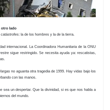
s
o
b
r
e
 otro lado
u
atástrofes: la de los hombres y la de la tierra.
n
b
a
dad internacional. La Coordinadora Humanitaria de la ONU
r
restre sigue restringido. Se necesita ayuda ya: rescatistas,
r
as.
i
l
 Vargas no aguanta otra tragedia de 1999. Hay vidas bajo los
d
e
rbando con las manos.
p
ó
sea un despertar. Que la divinidad, si es que nos habla a
l
biernos del mundo.
v
o
r