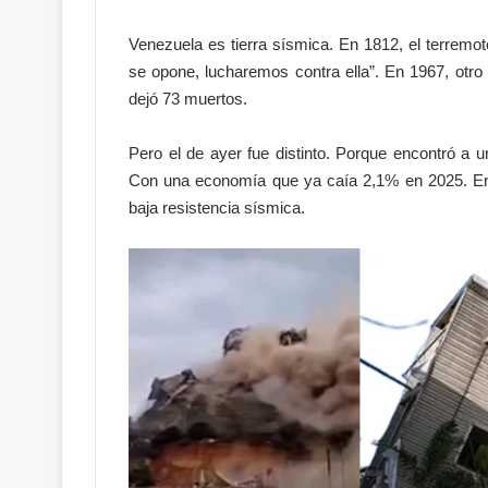
c
a
Venezuela es tierra sísmica. En 1812, el terremot
a
se opone, lucharemos contra ella”. En 1967, otr
u
m
dejó 73 muertos.
e
n
Pero el de ayer fue distinto. Porque encontró a u
t
Con una economía que ya caía 2,1% en 2025. En
o
baja resistencia sísmica.
d
e
b
e
n
e
f
i
c
i
o
s
c