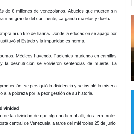
ás de 8 millones de venezolanos. Abuelos que mueren sin
D
¡
ora más grande del continente, cargando maletas y duelo.
i
E
o
l
compra ni un kilo de harina. Donde la educación se apagó por
s
h
sustituyó al Estado y la impunidad es norma.
c
o
e
r
n insumos. Médicos huyendo. Pacientes muriendo en camillas
l
n
r
e
o
s y la desnutrición se volvieron sentencias de muerte. La
Hace 20 horas
b
n
nal
Dios celebró en grande conmigo
r
o
ó
e
ducción, se persiguió la disidencia y se instaló la miseria
e
s
 a la pobreza por la peor gestión de su historia.
n
t
g
á
r
p
 divinidad
a
a
o de la divinidad de que algo anda mal allí, dos terremotos
n
r
sta central de Venezuela la tarde del miércoles 25 de junio.
d
a
e
g