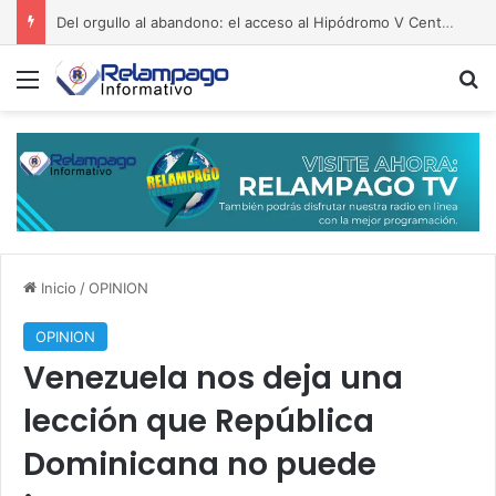
Del orgullo al abandono: el acceso al Hipódromo V Centenario da vergüenza
Menú
B
Inicio
/
OPINION
OPINION
Venezuela nos deja una
lección que República
Dominicana no puede