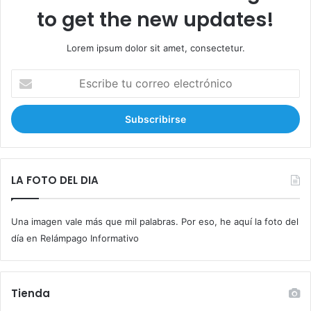
to get the new updates!
Lorem ipsum dolor sit amet, consectetur.
E
s
c
r
i
b
e
t
LA FOTO DEL DIA
u
c
Una imagen vale más que mil palabras. Por eso, he aquí la foto del
o
r
día en Relámpago Informativo
r
e
o
Tienda
e
l