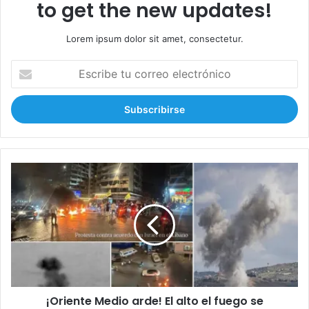
to get the new updates!
Lorem ipsum dolor sit amet, consectetur.
E
s
c
r
i
b
e
t
¡
u
O
c
r
o
i
r
e
r
n
e
t
o
e
e
M
l
¡Oriente Medio arde! El alto el fuego se
e