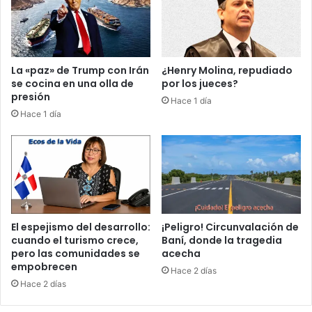
s
o
e
l
d
a
e
p
s
s
La «paz» de Trump con Irán
¿Henry Molina, repudiado
m
o
se cocina en una olla de
por los jueces?
o
d
presión
Hace 1 día
r
e
Hace 1 día
o
l
n
E
a
s
e
t
n
a
t
d
r
o
e
v
El espejismo del desarrollo:
¡Peligro! Circunvalación de
b
e
cuando el turismo crece,
Baní, donde la tragedia
o
n
pero las comunidades se
acecha
m
empobrecen
e
Hace 2 días
b
z
Hace 2 días
a
o
s
l