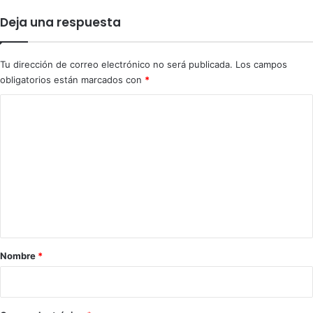
y
a
Deja una respuesta
a
n
m
o
e
,
Tu dirección de correo electrónico no será publicada.
Los campos
n
s
obligatorios están marcados con
*
a
e
z
g
C
a
ú
o
s
n
a
m
n
e
á
l
n
i
t
s
a
i
s
r
Nombre
*
d
i
e
S
o
o