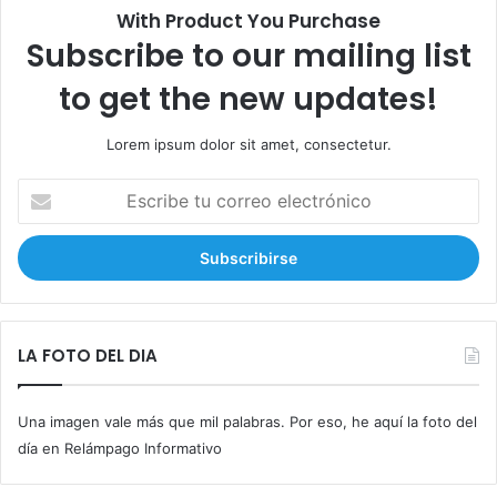
With Product You Purchase
Subscribe to our mailing list
to get the new updates!
Lorem ipsum dolor sit amet, consectetur.
E
s
c
r
i
b
e
t
LA FOTO DEL DIA
u
c
Una imagen vale más que mil palabras. Por eso, he aquí la foto del
o
r
día en Relámpago Informativo
r
e