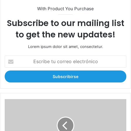
With Product You Purchase
Subscribe to our mailing list
to get the new updates!
Lorem ipsum dolor sit amet, consectetur.
E
s
c
r
i
b
e
t
C
u
o
c
n
o
c
r
l