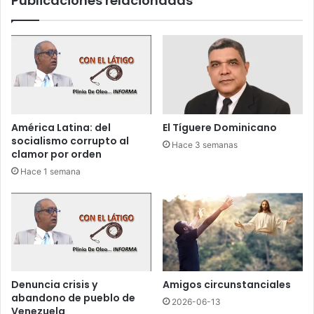
Publicaciones relacionadas
i
o
c
E
a
m
í
e
d
l
o
y
s
;
O
f
r
América Latina: del
El Tíguere Dominicano
i
i
socialismo corrupto al
Hace 3 semanas
j
o
clamor por orden
a
l
Hace 1 semana
n
e
p
s
a
;
r
S
a
e
e
g
l
u
d
r
Denuncia crisis y
Amigos circunstanciales
í
a
abandono de pueblo de
2026-06-13
a
p
Venezuela