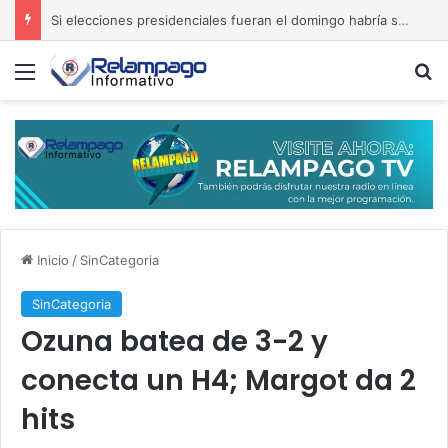
A la sombra de Trump, se posesiona De la Espriella
Menú
B
Inicio
/
SinCategoria
SinCategoria
Ozuna batea de 3-2 y
conecta un H4; Margot da 2
hits