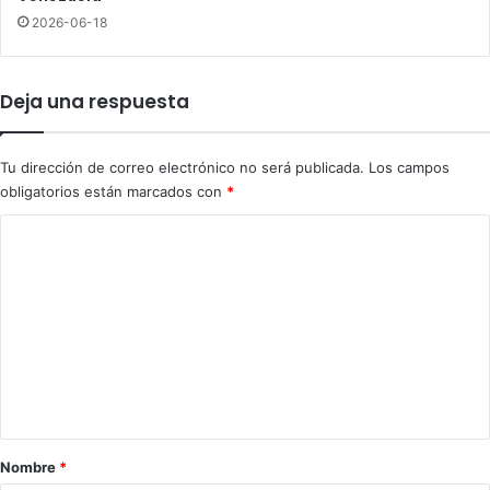
1
e
2026-06-18
9
g
l
a
e
j
Deja una respuesta
c
o
t
n
u
r
Tu dirección de correo electrónico no será publicada.
Los campos
r
ó
obligatorios están marcados con
*
a
n
f
C
a
o
l
l
m
o
e
n
t
a
r
Nombre
*