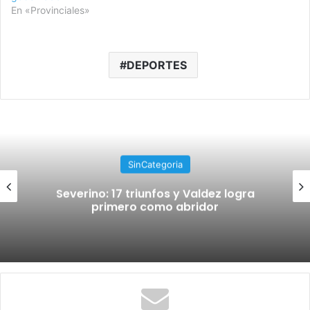
En «Provinciales»
DEPORTES
nCategoria
Si
riunfos y Valdez logra
Machado, Reyes,
 como abridor