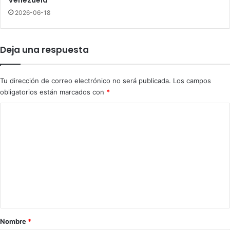
c
2026-06-18
o
n
f
Deja una respuesta
o
n
d
Tu dirección de correo electrónico no será publicada.
Los campos
o
obligatorios están marcados con
*
s
q
C
u
o
e
J
m
C
e
E
e
n
n
t
t
a
r
e
r
Nombre
*
g