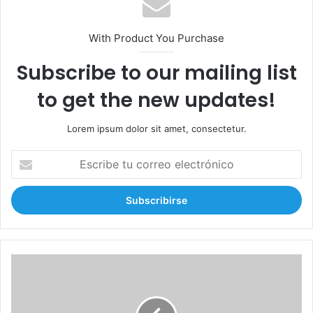
With Product You Purchase
Subscribe to our mailing list
to get the new updates!
Lorem ipsum dolor sit amet, consectetur.
E
s
c
r
i
b
e
t
E
u
v
c
a
o
n