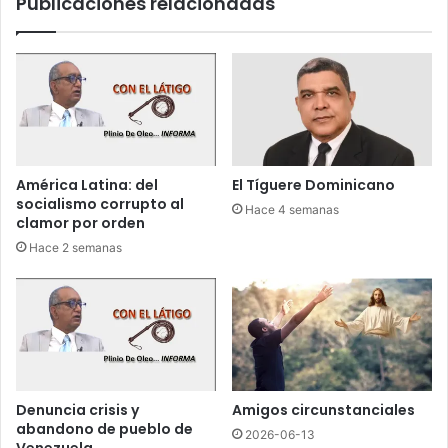
Publicaciones relacionadas
d
e
o
g
e
a
l
s
a
t
b
o
o
s
r
d
t
e
América Latina: del
El Tíguere Dominicano
o
p
socialismo corrupto al
Hace 4 semanas
r
clamor por orden
i
Hace 2 semanas
m
a
r
i
a
s
s
e
Denuncia crisis y
Amigos circunstanciales
a
abandono de pueblo de
2026-06-13
n
Venezuela