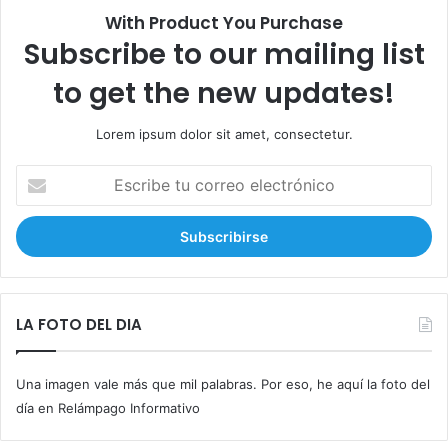
With Product You Purchase
Subscribe to our mailing list
to get the new updates!
Lorem ipsum dolor sit amet, consectetur.
E
s
c
r
i
b
e
t
LA FOTO DEL DIA
u
c
Una imagen vale más que mil palabras. Por eso, he aquí la foto del
o
r
día en Relámpago Informativo
r
e