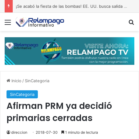
¡Se acabó la fiesta de las bombas! EE. UU. busca salida al pantano de Irán
Menú
B
Inicio
/
SinCategoria
SinCategoria
Afirman PRM ya decidió
primarias cerradas
direccion
2018-07-30
1 minuto de lectura