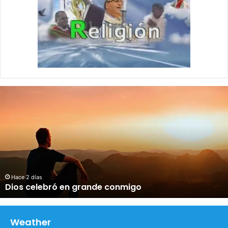
D
i
o
s
c
e
l
e
b
Hace 2 días
Dios celebró en grande conmigo
r
ó
e
n
Weather