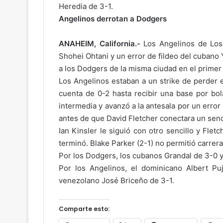
Heredia de 3-1.
Angelinos derrotan a Dodgers
C
a
ANAHEIM, California.-
Los Angelinos de Los
m
Shohei Ohtani y un error de fildeo del cubano
i
a los Dodgers de la misma ciudad en el primer 
n
Los Angelinos estaban a un strike de perder 
a
cuenta de 0-2 hasta recibir una base por bol
n
o: el acceso al
d
intermedia y avanzó a la antesala por un error
io da
Hace 22 horas
o
antes de que David Fletcher conectara un sencil
Caminando con Jesús
c
Ian Kinsler le siguió con otro sencillo y Flet
o
terminó. Blake Parker (2-1) no permitió carreras
n
Por los Dodgers, los cubanos Grandal de 3-0 y
J
e
Por los Angelinos, el dominicano Albert Pu
s
venezolano José Briceño de 3-1.
ú
s
Comparte esto: