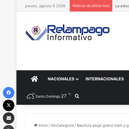
jueves, agosto 6 2026
Noticias de última hora
La educ
PORTADA
NACIONALES
INTERNACIONALES
Facebook
℃
27
Buscar por
Santo Domingo
X
Compartir por correo electrónico
Imprimir
Inicio
/
SinCategoria
/
Bautista pega grand slam y g