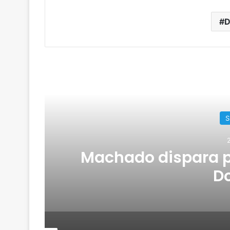
D
R
 guía a
Ramírez sac