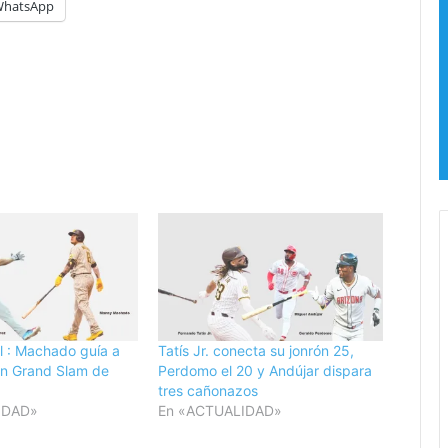
hatsApp
l
P
o
d
e
r
r
J
u
d
i
c
l
i
a
l
r
!
r
C
a
l : Machado guía a
Tatís Jr. conecta su jonrón 25,
l
un Grand Slam de
Perdomo el 20 y Andújar dispara
i
r
tres cañonazos
f
IDAD»
En «ACTUALIDAD»
i