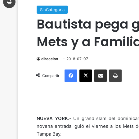
SinCategoria
Bautista pega 
Mets y a Famili
direccion
2018-07-07
Facebook
X
Compartir por correo electrónico
Imprimir
Compartir
NUEVA YORK.-
Un grand slam del dominicano
novena entrada, guió el viernes a los Mets d
Tampa Bay.