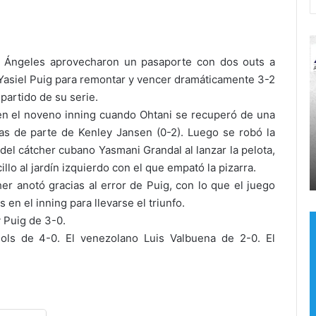
¡
A
 Ángeles aprovecharon un pasaporte con dos outs a
D
 Yasiel Puig para remontar y vencer dramáticamente 3-2
O
partido de su serie.
C
en el noveno inning cuando Ohtani se recuperó de una
C
Hace 1 día
as de parte de Kenley Jansen (0-2). Luego se robó la
O
¡ADOCCO le pone freno al Poder
l
i
 del cátcher cubano Yasmani Grandal al lanzar la pelota,
Judicial! Califica aumento de
e
lo al jardín izquierdo con el que empató la pizarra.
beneficios como inconstitucional
p
r
cher anotó gracias al error de Puig, con lo que el juego
o
 en el inning para llevarse el triunfo.
n
 Puig de 3-0.
e
f
i
jols de 4-0. El venezolano Luis Valbuena de 2-0. El
r
e
n
o
a