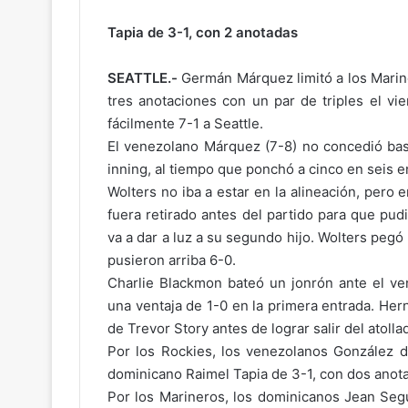
Tapia de 3-1, con 2 anotadas
SEATTLE.-
Germán Márquez limitó a los Marine
tres anotaciones con un par de triples el vi
fácilmente 7-1 a Seattle.
El venezolano Márquez (7-8) no concedió base
inning, al tiempo que ponchó a cinco en seis e
Wolters no iba a estar en la alineación, per
fuera retirado antes del partido para que pu
va a dar a luz a su segundo hijo. Wolters pegó 
pusieron arriba 6-0.
Charlie Blackmon bateó un jonrón ante el ve
una ventaja de 1-0 en la primera entrada. Her
de Trevor Story antes de lograr salir del atolla
Por los Rockies, los venezolanos González d
dominicano Raimel Tapia de 3-1, con dos anot
Por los Marineros, los dominicanos Jean Seg