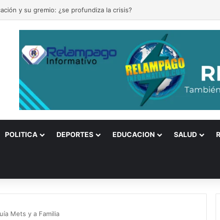
ación y su gremio: ¿se profundiza la crisis?
POLITICA
DEPORTES
EDUCACION
SALUD
uía Mets y a Familia