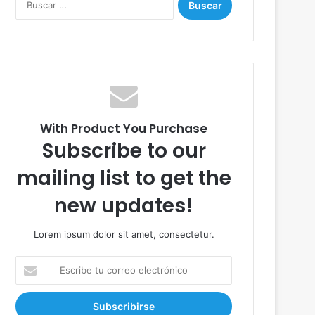
u
s
c
a
r
:
With Product You Purchase
Subscribe to our
mailing list to get the
new updates!
Lorem ipsum dolor sit amet, consectetur.
E
s
c
r