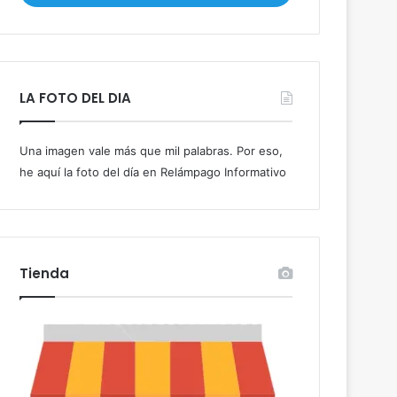
i
b
e
t
u
LA FOTO DEL DIA
c
o
r
Una imagen vale más que mil palabras. Por eso,
r
he aquí la foto del día en Relámpago Informativo
e
o
e
l
e
c
Tienda
t
r
ó
n
i
c