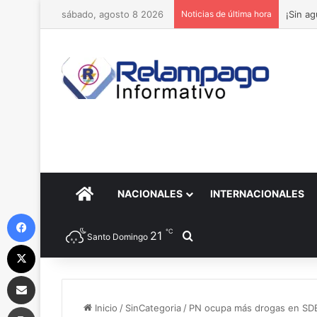
sábado, agosto 8 2026
Noticias de última hora
¡Sin a
PORTADA
NACIONALES
INTERNACIONALES
Facebook
℃
21
Buscar por
Santo Domingo
X
Compartir por correo electrónico
Imprimir
Inicio
/
SinCategoria
/
PN ocupa más drogas en SDE, 