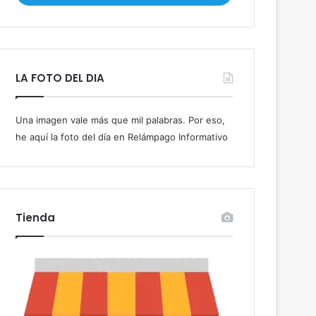
i
b
e
t
u
LA FOTO DEL DIA
c
o
r
Una imagen vale más que mil palabras. Por eso,
r
he aquí la foto del día en Relámpago Informativo
e
o
e
l
e
c
Tienda
t
r
ó
n
i
c