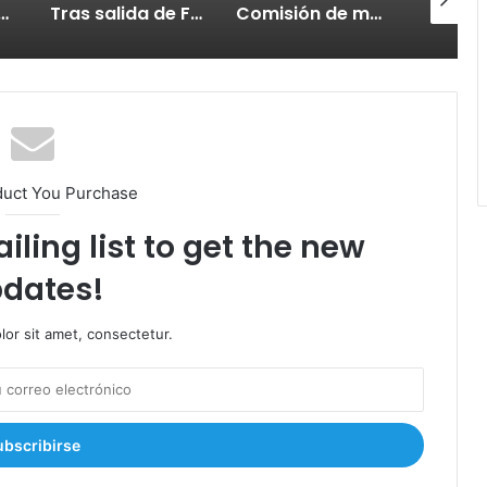
en SDE, incauta armas y retiene motocicletas
Tras salida de Frener Bello, se reanudan maltratos contra agentes de la DIGESETT
Comisión de médicos indagará muerte de raso PN durante adiestramientos
duct You Purchase
iling list to get the new
dates!
or sit amet, consectetur.