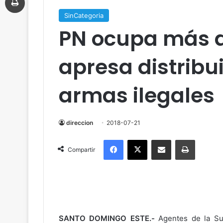
SinCategoria
PN ocupa más d
apresa distribu
armas ilegales
direccion
2018-07-21
Facebook
X
Compartir por correo electrónico
Imprimir
Compartir
SANTO DOMINGO ESTE.-
Agentes de la Sub