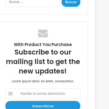
u
s
c
a
r
:
With Product You Purchase
Subscribe to our
mailing list to get the
new updates!
Lorem ipsum dolor sit amet, consectetur.
E
s
c
r