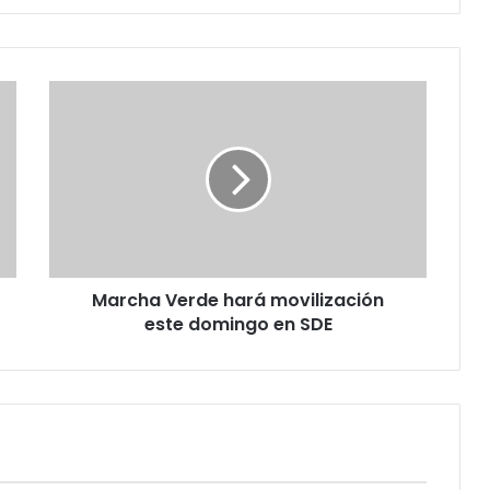
M
a
r
c
h
a
V
e
r
Marcha Verde hará movilización
d
este domingo en SDE
e
h
a
r
á
m
o
v