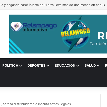
gua y pagando caro! Puerta de Hierro lleva más de dos meses en sequía
POLITICA
DEPORTES
EDUCACION
SALUD
apresa distribuidores e incauta armas ilegales