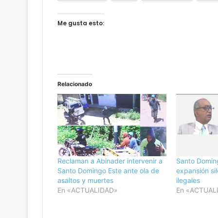
Me gusta esto:
¡
S
i
n
a
g
Relacionado
Hace 4 horas
u
: el acceso al
¡Sin agua y pagando caro! Pue
a
io da
Hierro lleva más de dos meses 
y
sequía
p
a
g
a
Reclaman a Abinader intervenir a
Santo Domingo
n
Santo Domingo Este ante ola de
expansión sil
d
asaltos y muertes
ilegales
o
En «ACTUALIDAD»
En «ACTUAL
c
a
r