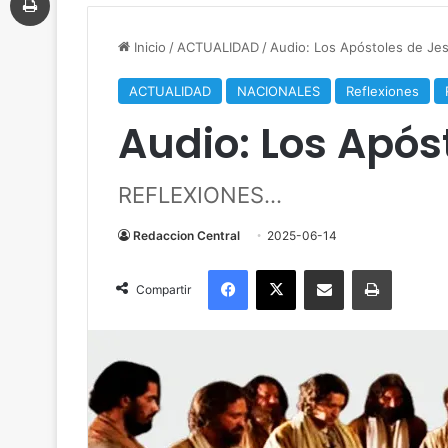
Inicio
/
ACTUALIDAD
/
Audio: Los Apóstoles de Je
ACTUALIDAD
NACIONALES
Reflexiones
Audio: Los Após
REFLEXIONES...
Redaccion Central
2025-06-14
Facebook
X
Compartir por correo electrónico
Imprimir
Compartir