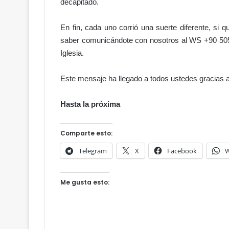
decapitado.
d
o
n
En fin, cada uno corrió una suerte diferente, si
o
saber comunicándote con nosotros al WS +90 505 93
:
Iglesia.
e
l
Este mensaje ha llegado a todos ustedes gracias 
a
c
c
Hasta la próxima
e
s
Comparte esto:
o
a
Telegram
X
Facebook
W
l
H
i
Me gusta esto:
p
ó
d
r