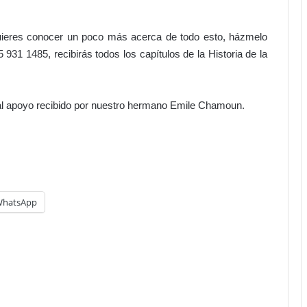
s
n
o
a
 quieres conocer un poco más acerca de todo esto, házmelo
l
1 1485, recibirás todos los capítulos de la Historia de la
P
o
d
al apoyo recibido por nuestro hermano Emile Chamoun.
e
r
J
u
d
i
c
hatsApp
i
a
l
!
a
l