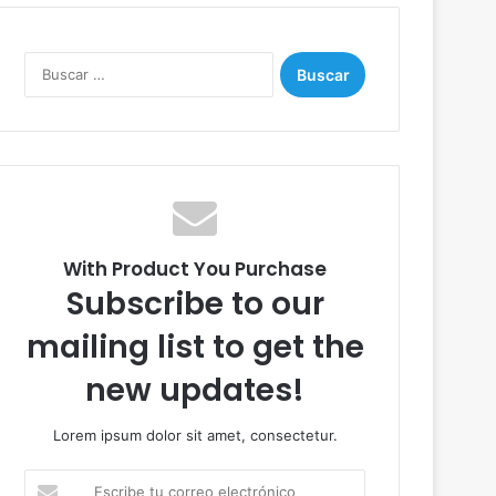
B
u
s
c
a
r
:
With Product You Purchase
Subscribe to our
mailing list to get the
new updates!
Lorem ipsum dolor sit amet, consectetur.
E