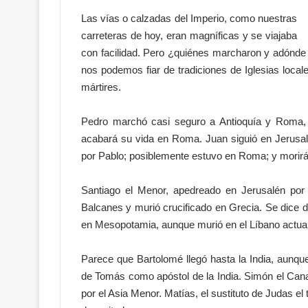
Las vías o calzadas del Imperio, como nuestras
carreteras de hoy, eran magníficas y se viajaba
con facilidad. Pero ¿quiénes marcharon y adónde
nos podemos fiar de tradiciones de Iglesias local
D
mártires.
e
l
Pedro marchó casi seguro a Antioquía y Roma, p
o
acabará su vida en Roma. Juan siguió en Jerusalé
r
g
por Pablo; posiblemente estuvo en Roma; y morir
Hace 1 día
u
galletitas!
Del orgullo al abandono: el acc
l
Santiago el Menor, apedreado en Jerusalén por
n Gobierno
Hipódromo V Centenario da
l
Balcanes y murió crucificado en Grecia. Se dice 
l de pólvora
vergüenza
o
en Mesopotamia, aunque murió en el Líbano actual
a
l
a
Parece que Bartolomé llegó hasta la India, aunque
b
de Tomás como apóstol de la India. Simón el Cana
a
por el Asia Menor. Matías, el sustituto de Judas el
n