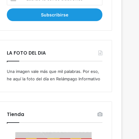
s
c
r
i
b
e
t
u
LA FOTO DEL DIA
c
o
r
Una imagen vale más que mil palabras. Por eso,
r
he aquí la foto del día en Relámpago Informativo
e
o
e
l
e
c
Tienda
t
r
ó
n