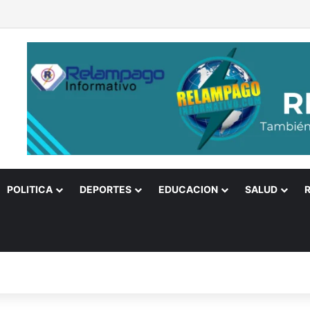
cciones presidenciales fueran el domingo habría segunda ronda
POLITICA
DEPORTES
EDUCACION
SALUD