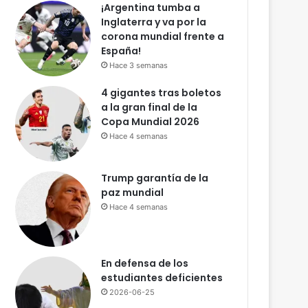
n
¡Argentina tumba a
d
Inglaterra y va por la
e
corona mundial frente a
c
España!
o
Hace 3 semanas
n
4 gigantes tras boletos
m
a la gran final de la
i
Copa Mundial 2026
g
o
Hace 4 semanas
Trump garantía de la
paz mundial
Hace 4 semanas
En defensa de los
C
estudiantes deficientes
2026-06-25