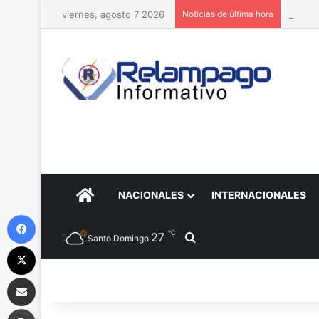
viernes, agosto 7 2026
Noticias de última hora
Si ele
PORTADA
NACIONALES
INTERNACIONALES
Facebook
℃
27
Buscar por
Santo Domingo
X
Compartir por correo electrónico
Imprimir