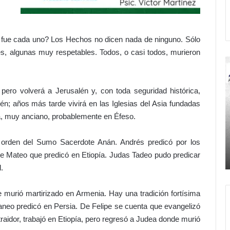
 fue cada uno? Los Hechos no dicen nada de ninguno. Sólo
es, algunas muy respetables. Todos, o casi todos, murieron
C
¡
a
m
ero volverá a Jerusalén y, con toda seguridad histórica,
i
n; años más tarde vivirá en las Iglesias del Asia fundadas
n
a
á, muy anciano, probablemente en Éfeso.
n
eso al
d
l
 orden del Sumo Sacerdote Anán. Andrés predicó por los
Hace 1 día
o
e
de Mateo que predicó en Etiopía. Judas Tadeo pudo predicar
Caminando con Jesús
c
p
.
o
o
n
n
J
e
 murió martirizado en Armenia. Hay una tradición fortísima
e
f
neo predicó en Persia. De Felipe se cuenta que evangelizó
s
r
 traidor, trabajó en Etiopía, pero regresó a Judea donde murió
ú
e