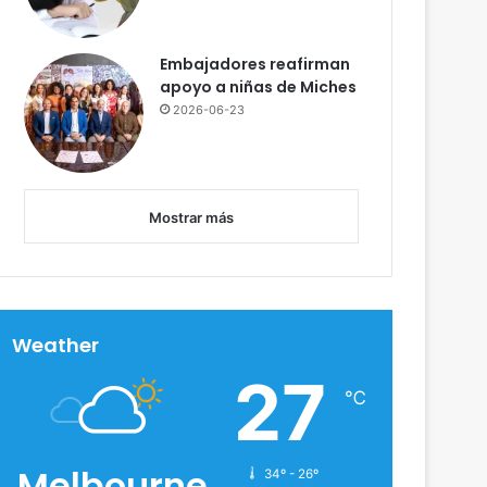
Embajadores reafirman
apoyo a niñas de Miches
2026-06-23
m
Mostrar más
Weather
27
℃
OPINION
Melbourne
34º - 26º